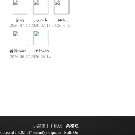
@wg
jaypark
__jack__
2026-07-12
2026-07-11
2026-07-11
蕃墙c44c．us
ee616455
部
2026-06-17
2026-05-14
小黑屋
|
手机版
|
高楼迷
Processed in 0.024087 second(s), 9 queries , Redis On.