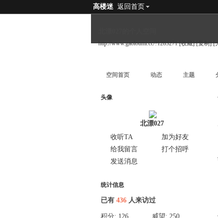
高楼迷
返回首页
北漂027的个人空间
http://www.gaoloumi.cc/?1283271
[收藏]
[复制]
[
空间首页
动态
主题
头像
北漂027
收听TA
加为好友
给我留言
打个招呼
发送消息
统计信息
已有
436
人来访过
积分:
126
威望:
250