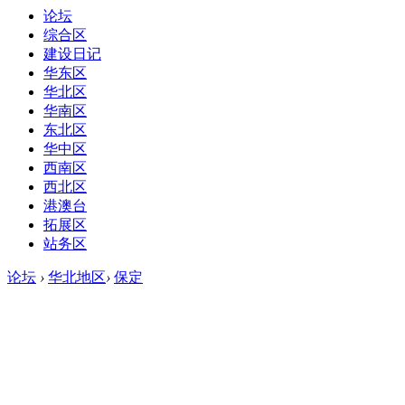
论坛
综合区
建设日记
华东区
华北区
华南区
东北区
华中区
西南区
西北区
港澳台
拓展区
站务区
论坛
›
华北地区
›
保定