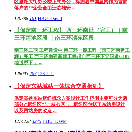
区雁翎大街办公楼正式办公，标志着中国星网作为首家
落户的**企业全面迁驻雄安 ...
120788
161
HBU_David
【保定南三环工程】 西三环南延（完工）｜南
三环莲池区段 ｜南三环清苑区段
南三环二期 工程建设中 南三环一期工程（西三环南延工
程）完工 西三环南延新建工程起自西三环下穿国道G107
地道桥下， ...
128095
267
123！！
【保定东站城站一体综合交通枢纽】
保定高铁东站枢纽概念方案设计工作范围主要可分为两
部分:“枢纽区”与“核心区”。 枢纽区包括了东站房设计
以及西站房的改造 ...
1274228
3275
HBU_David