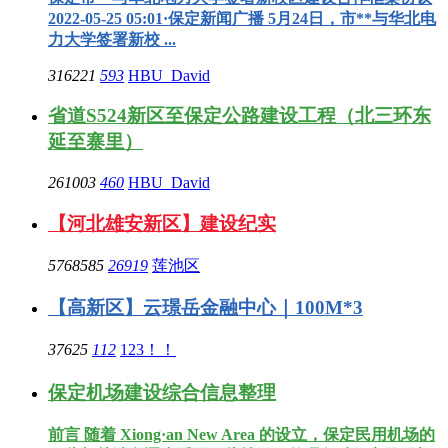
2022-05-25 05:01·保定新闻广播 5月24日，市**与华北电
力大学签署新校 ...
316221
593
HBU_David
省道S524新区至保定公路建设工程（北三环东
延至寨里）
261003
460
HBU_David
【河北雄安新区】建设纪实
5768585
26919
莲池区
【高新区】云璟岳金融中心｜100M*3
37625
112
123！！
保定机场建设综合信息整理
前言 随着 Xiong·an New Area 的设立，保定民用机场的