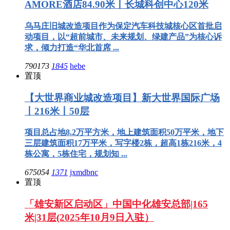
AMORE酒店84.90米丨长城科创中心120米
乌马庄旧城改造项目作为保定汽车科技城核心区首批启
动项目，以“超前城市、未来规划、绿建产品”为核心诉
求，倾力打造“华北首席 ...
790173
1845
hebe
置顶
【大世界商业城改造项目】新大世界国际广场
丨216米丨50层
项目总占地8.2万平方米，地上建筑面积50万平米，地下
三层建筑面积17万平米，写字楼2栋，超高1栋216米，4
栋公寓，5栋住宅，规划知 ...
675054
1371
jxmdbnc
置顶
「雄安新区启动区」中国中化雄安总部|165
米|31层(2025年10月9日入驻）