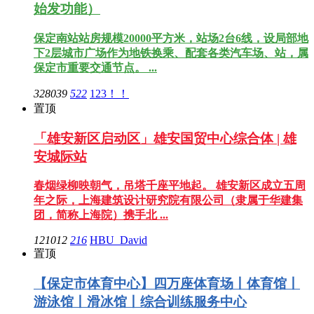
始发功能）
保定南站站房规模20000平方米，站场2台6线，设局部地
下2层城市广场作为地铁换乘、配套各类汽车场、站，属
保定市重要交通节点。 ...
328039
522
123！！
置顶
「雄安新区启动区」雄安国贸中心综合体 | 雄
安城际站
春烟绿柳映朝气，吊塔千座平地起。 雄安新区成立五周
年之际，上海建筑设计研究院有限公司（隶属于华建集
团，简称上海院）携手北 ...
121012
216
HBU_David
置顶
【保定市体育中心】四万座体育场丨体育馆丨
游泳馆丨滑冰馆丨综合训练服务中心