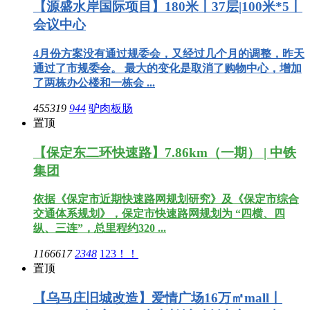
【源盛水岸国际项目】180米丨37层|100米*5丨
会议中心
4月份方案没有通过规委会，又经过几个月的调整，昨天
通过了市规委会。 最大的变化是取消了购物中心，增加
了两栋办公楼和一栋会 ...
455319
944
驴肉板肠
置顶
【保定东二环快速路】7.86km（一期） | 中铁
集团
依据《保定市近期快速路网规划研究》及《保定市综合
交通体系规划》，保定市快速路网规划为 “四横、四
纵、三连”，总里程约320 ...
1166617
2348
123！！
置顶
【乌马庄旧城改造】爱情广场16万㎡mall丨