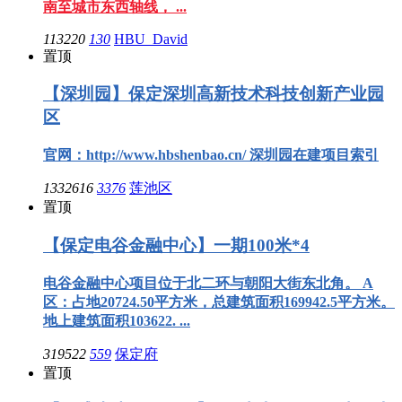
南至城市东西轴线， ...
113220
130
HBU_David
置顶
【深圳园】保定深圳高新技术科技创新产业园
区
官网：http://www.hbshenbao.cn/ 深圳园在建项目索引
1332616
3376
莲池区
置顶
【保定电谷金融中心】一期100米*4
电谷金融中心项目位于北二环与朝阳大街东北角。 A
区：占地20724.50平方米，总建筑面积169942.5平方米。
地上建筑面积103622. ...
319522
559
保定府
置顶