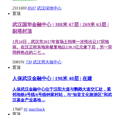
2311693
8507
武汉绿地中心
置顶
武汉国华金融中心 | 388米 67层 | 269米 63层 |
副塔封顶
1月24日，武汉市2017年首场土拍将一次性出让17宗地
块。在汉正街东地块被复地以130.1亿元拿下后，另一宗
同样热点的二七 ...
508191
730
武汉周大福中心
置顶
人保武汉金融中心 | 198米 40层 | 在建
人保武汉金融中心位于汉阳大道与鹦鹉大道交汇处，紧
邻地铁4号线/6号线钟家村站，与“知音文化旅游区”和武
汉基金产业基地 ...
17687
41
mas1back
置顶