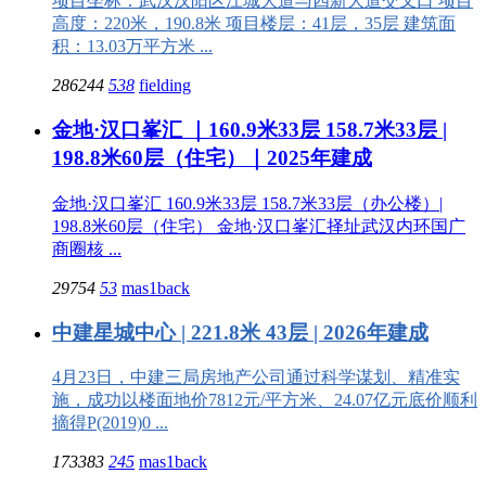
项目坐标：武汉汉阳区江城大道与四新大道交叉口 项目
高度：220米，190.8米 项目楼层：41层，35层 建筑面
积：13.03万平方米 ...
286244
538
fielding
金地·汉口峯汇 ｜160.9米33层 158.7米33层 |
198.8米60层（住宅）｜2025年建成
金地·汉口峯汇 160.9米33层 158.7米33层（办公楼）|
198.8米60层（住宅） 金地·汉口峯汇择址武汉内环国广
商圈核 ...
29754
53
mas1back
中建星城中心 | 221.8米 43层 | 2026年建成
4月23日，中建三局房地产公司通过科学谋划、精准实
施，成功以楼面地价7812元/平方米、24.07亿元底价顺利
摘得P(2019)0 ...
173383
245
mas1back