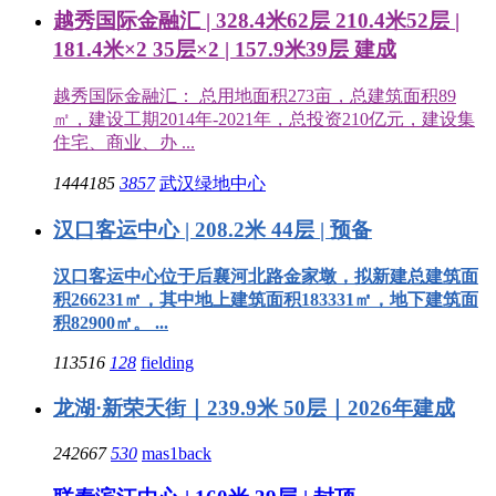
越秀国际金融汇 | 328.4米62层 210.4米52层 |
181.4米×2 35层×2 | 157.9米39层 建成
越秀国际金融汇： 总用地面积273亩，总建筑面积89
㎡，建设工期2014年-2021年，总投资210亿元，建设集
住宅、商业、办 ...
1444185
3857
武汉绿地中心
汉口客运中心 | 208.2米 44层 | 预备
汉口客运中心位于后襄河北路金家墩，拟新建总建筑面
积266231㎡，其中地上建筑面积183331㎡，地下建筑面
积82900㎡。 ...
113516
128
fielding
龙湖·新荣天街｜239.9米 50层｜2026年建成
242667
530
mas1back