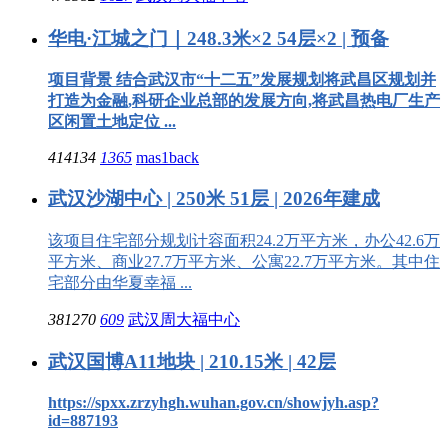
华电·江城之门｜248.3米×2 54层×2 | 预备
项目背景 结合武汉市“十二五”发展规划将武昌区规划并
打造为金融,科研企业总部的发展方向,将武昌热电厂生产
区闲置土地定位 ...
414134
1365
mas1back
武汉沙湖中心 | 250米 51层 | 2026年建成
该项目住宅部分规划计容面积24.2万平方米，办公42.6万
平方米、商业27.7万平方米、公寓22.7万平方米。其中住
宅部分由华夏幸福 ...
381270
609
武汉周大福中心
武汉国博A11地块 | 210.15米 | 42层
https://spxx.zrzyhgh.wuhan.gov.cn/showjyh.asp?
id=887193