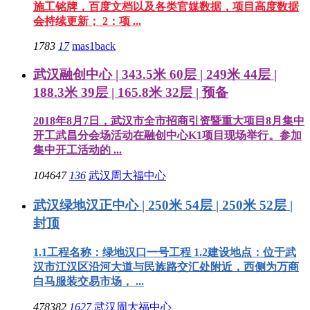
施工铭牌，百度文档以及各类官媒数据，项目高度数据
会持续更新； 2：项 ...
1783
17
mas1back
武汉融创中心 | 343.5米 60层 | 249米 44层 |
188.3米 39层 | 165.8米 32层 | 预备
2018年8月7日，武汉市全市招商引资暨重大项目8月集中
开工武昌分会场活动在融创中心K1项目现场举行。参加
集中开工活动的 ...
104647
136
武汉周大福中心
武汉绿地汉正中心 | 250米 54层 | 250米 52层 |
封顶
1.1工程名称：绿地汉口一号工程 1.2建设地点：位于武
汉市江汉区沿河大道与民族路交汇处附近，西侧为万商
白马服装交易市场， ...
478382
1627
武汉周大福中心