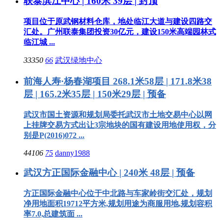
联泰滨江中心 | 160米 39层 | 封顶
项目位于原武钢材料仓库，地处临江大道与建设四路交
汇处。广州联泰集团投资30亿元，建设150米高端园林式
临江城 ...
33350
66
武汉绿地中心
前海人寿·杨春湖项目 268.1米58层 | 171.8米38
层 | 165.2米35层 | 150米29层 | 预备
武汉市国土资源和规划局委托武汉市土地交易中心以网
上挂牌交易方式出让3宗地块的国有建设用地使用权，分
别是P(2016)072 ...
44106
75
danny1988
武汉方正国际金融中心 | 240米 48层 | 预备
方正国际金融中心位于中北路与车家岭街交汇处，规划
净用地面积19712平方米,规划用途为商服用地,规划容积
率7.0,总建筑面 ...