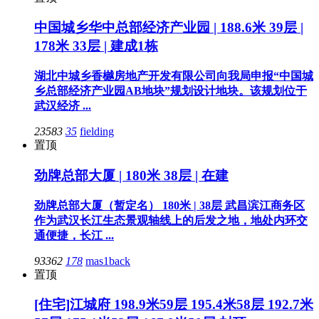
中国城乡华中总部经济产业园 | 188.6米 39层 |
178米 33层 | 建成1栋
湖北中城乡香樾房地产开发有限公司向我局申报“中国城
乡总部经济产业园AB地块”规划设计地块。该规划位于
武汉经济 ...
23583
35
fielding
置顶
劲牌总部大厦 | 180米 38层 | 在建
劲牌总部大厦（暂定名） 180米 | 38层 武昌滨江商务区
作为武汉长江生态景观轴线上的后发之地，地处内环交
通便捷，长江 ...
93362
178
mas1back
置顶
[住宅]江城府 198.9米59层 195.4米58层 192.7米