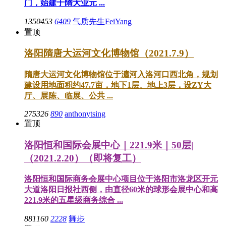
门，始建于隋大业元 ...
1350453
6409
气质先生FeiYang
置顶
洛阳隋唐大运河文化博物馆（2021.7.9）
隋唐大运河文化博物馆位于瀍河入洛河口西北角，规划
建设用地面积约47.7亩，地下1层、地上3层，设ZY大
厅、展陈、临展、公共 ...
275326
890
anthonytsing
置顶
洛阳恒和国际会展中心｜221.9米｜50层|
（2021.2.20）（即将复工）
洛阳恒和国际商务会展中心项目位于洛阳市洛龙区开元
大道洛阳日报社西侧，由直径60米的球形会展中心和高
221.9米的五星级商务综合 ...
881160
2228
舞步