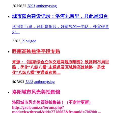
1035673
7891
anthonytsing
城市阳台建设记录：洛河九百里，只此是阳台
洛河九百里，只此是阳台，好霸气的一句话，外宣好意
外。
7707
29
wlgdd
呼南高铁焦洛平段专贴
来源：《国家综合立体交通网规划纲要》铁路网布局思
路，优化“八纵八横”主通道及区域性高速铁路一是优
化“八纵八横”主通道布局 ...
501893
1223
anthonytsing
洛阳城市风光美拍集锦
洛阳城市风光美景随拍集锦！（不定时更新）
http://gaoloumi.cc/forum.php?
mod=viewthread&tid=2718062&fromuid=706900 ...