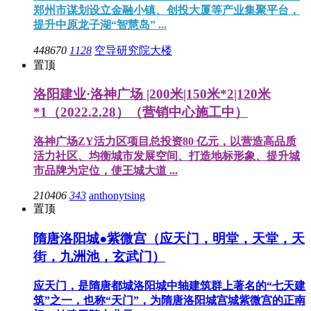
郑州市谋划设立金融小镇、创投大厦等产业集聚平台，
提升中原龙子湖“智慧岛” ...
448670
1128
空导研究院大楼
置顶
洛阳建业·洛神广场 |200米|150米*2|120米
*1（2022.2.28）（营销中心施工中）
洛神广场ZY活力区项目总投资80 亿元，以营造高品质
活力社区、均衡城市发展空间、打造地标形象、提升城
市品牌为定位，使王城大道 ...
210406
343
anthonytsing
置顶
隋唐洛阳城●紫微宫（应天门，明堂，天堂，天
街，九洲池，玄武门）
应天门，是隋唐都城洛阳城中轴建筑群上著名的“七天建
筑”之一，也称“天门”，为隋唐洛阳城宫城紫微宫的正南