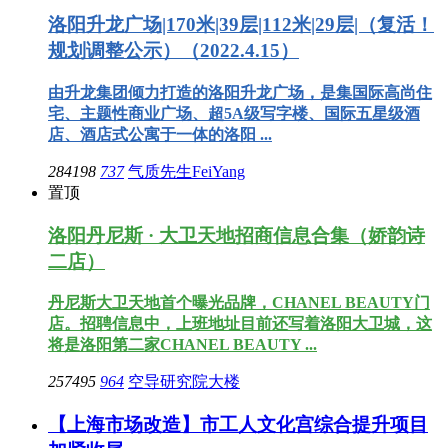
洛阳升龙广场|170米|39层|112米|29层|（复活！
规划调整公示）（2022.4.15）
由升龙集团倾力打造的洛阳升龙广场，是集国际高尚住
宅、主题性商业广场、超5A级写字楼、国际五星级酒
店、酒店式公寓于一体的洛阳 ...
284198
737
气质先生FeiYang
置顶
洛阳丹尼斯 · 大卫天地招商信息合集（娇韵诗
二店）
丹尼斯大卫天地首个曝光品牌，CHANEL BEAUTY门
店。招聘信息中，上班地址目前还写着洛阳大卫城，这
将是洛阳第二家CHANEL BEAUTY ...
257495
964
空导研究院大楼
【上海市场改造】市工人文化宫综合提升项目