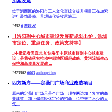
加紧收尾
位于涧西区的洛阳市工人文化宫综合提升项目正在加紧
进行装饰装修、景观绿化等收尾施工。
1452
6
赛欧岁
【洛阳副中心城市建设发展新规划出炉，涉城
市定位、重点任务、政策支持等】
□本报记者田宜龙 加快洛阳中原城市群副中心城市建
设，是我省落实推动中部地区崛起战略、黄河流域生态
保护和高质量发展战 ...
1473582
6003
anthonytsing
四方新序——定鼎门广场商业改造项目
原来的定鼎门广场只是个广场，现在两边加了复古的商
业建筑，加上偏年轻化定位的招商，也带来了不少的人
气。