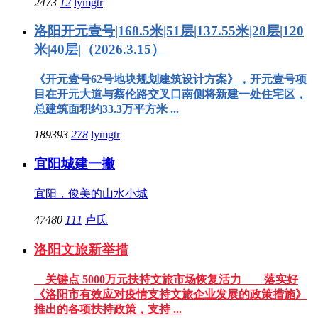
2473
12
lymgtr
洛阳开元壹号|168.5米|51层|137.55米|28层|120
米|40层|（2026.3.15）
《开元壹号62号地块规划建筑设计方案》，开元壹号项
目在开元大道与蔡伦路交叉口南侧将新建一处住宅区，
总建筑面积约33.3万平方米 ...
189393
278
lymgtr
宜阳城建一撇
宜阳，俊美的山水小城
47480
111
卢氏
洛阳文旅新举措
关键点 5000万元扶持文旅市场恢复活力 落实好
《洛阳市有效应对疫情支持文旅企业发展的政策措施》
推出的各项扶持政策，支持 ...