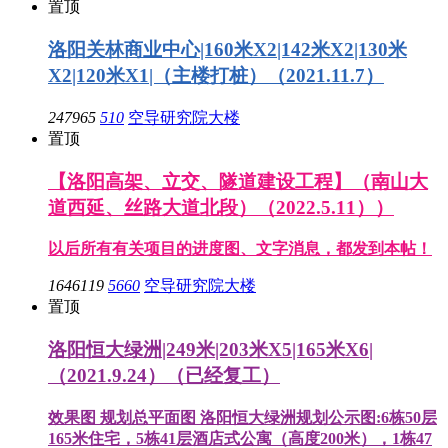
置顶
洛阳关林商业中心|160米X2|142米X2|130米
X2|120米X1|（主楼打桩）（2021.11.7）
247965
510
空导研究院大楼
置顶
【洛阳高架、立交、隧道建设工程】（南山大
道西延、丝路大道北段）（2022.5.11））
以后所有有关项目的进度图、文字消息，都发到本帖！
1646119
5660
空导研究院大楼
置顶
洛阳恒大绿洲|249米|203米X5|165米X6|
（2021.9.24）（已经复工）
效果图 规划总平面图 洛阳恒大绿洲规划公示图:6栋50层
165米住宅，5栋41层酒店式公寓（高度200米），1栋47