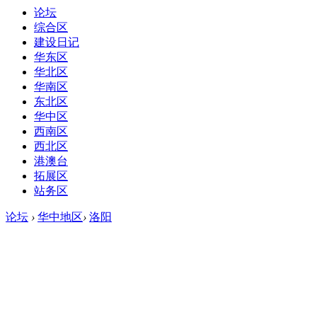
论坛
综合区
建设日记
华东区
华北区
华南区
东北区
华中区
西南区
西北区
港澳台
拓展区
站务区
论坛
›
华中地区
›
洛阳