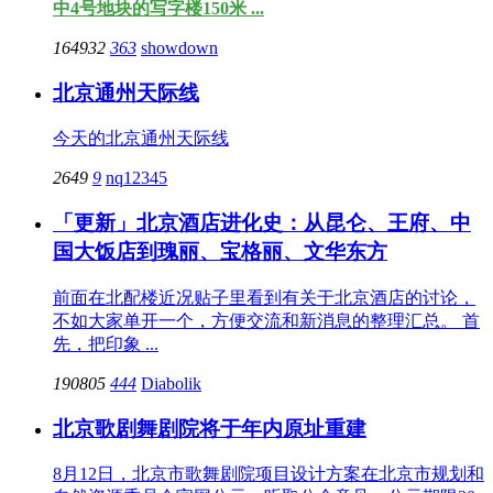
中4号地块的写字楼150米 ...
164932
363
showdown
北京通州天际线
今天的北京通州天际线
2649
9
nq12345
「更新」北京酒店进化史：从昆仑、王府、中
国大饭店到瑰丽、宝格丽、文华东方
前面在北配楼近况贴子里看到有关于北京酒店的讨论，
不如大家单开一个，方便交流和新消息的整理汇总。 首
先，把印象 ...
190805
444
Diabolik
北京歌剧舞剧院将于年内原址重建
8月12日，北京市歌舞剧院项目设计方案在北京市规划和