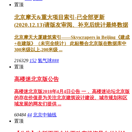
置顶
北京摩天&重大项目索引-已全部更新
(2020.12.13)请版友审阅、补充后统计最终数据
北京摩天大厦建筑索引——Skyscrapers in Beijing《建成
+在建版》（未完全统计） 此贴整合北京版在数据库中
300米级以上,200米级 ...
216329
152
氢气球###
置顶
高楼迷北京版公告
高楼迷北京版2018年4月4日公告 一． 高楼迷论坛北京版
的存在价值是为关注北京建筑设计建设、城市规划和区
域发展的网友们提供 ...
60484
44
北京中轴线
置顶