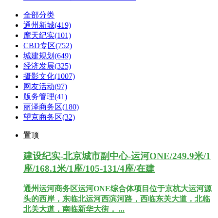
全部分类
通州新城
(419)
摩天纪实
(101)
CBD专区
(752)
城建规划
(649)
经济发展
(325)
摄影文化
(1007)
网友活动
(97)
版务管理
(41)
丽泽商务区
(180)
望京商务区
(32)
置顶
建设纪实-北京城市副中心-运河ONE/249.9米/1
座/168.1米/1座/105-131/4座/在建
通州运河商务区运河ONE综合体项目位于京杭大运河源
头的西岸，东临北运河西滨河路，西临东关大道，北临
北关大道，南临新华大街， ...