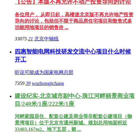
【公告】本版不再允许不动产投资导向的讨论
各位用户， 从即日起，高楼迷北京版不再允许地产投资
导向的讨论，包括但不限于商品房住宅项目和散售式多
功能用地项目的销售价 ...
33075
21
北京中轴线
四惠智能电网科技研发交流中心项目什么时候
开工
听说可能成为国家电网总部
7359
39
wuzhongjichang
建设纪实-北京城市副中心-珠江河畔丽景商业项
目/240米/1座/222米/1座
河畔家园居住、配套公建及商业等非配套公建项目（御
景湾项目）位于北京市通州新城。规划总用地面积近
33403.167m2。地下五层，裙 ...