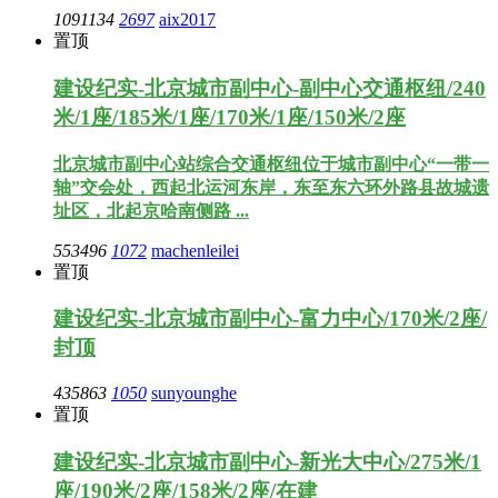
1091134
2697
aix2017
置顶
建设纪实-北京城市副中心-副中心交通枢纽/240
米/1座/185米/1座/170米/1座/150米/2座
北京城市副中心站综合交通枢纽位于城市副中心“一带一
轴”交会处，西起北运河东岸，东至东六环外路县故城遗
址区，北起京哈南侧路 ...
553496
1072
machenleilei
置顶
建设纪实-北京城市副中心-富力中心/170米/2座/
封顶
435863
1050
sunyounghe
置顶
建设纪实-北京城市副中心-新光大中心/275米/1
座/190米/2座/158米/2座/在建