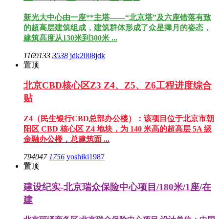
新光大中心由一座**主塔——“北京塔”及六座错落有致
的超高层建筑组成，建筑群体形成了众星捧月的姿态，
建筑高度从130米到300米 ...
1169133
3538
jdk2008jdk
置顶
北京CBD核心区Z3 Z4、Z5、Z6工程进度综合
贴
Z4（民生银行CBD总部办公楼）：该项目位于北京市朝
阳区 CBD 核心区 Z4 地块，为 140 米高的超高层 5A 级
金融办公楼，总建筑面 ...
794047
1756
yoshiki1987
置顶
建设纪实-北京瑞众保险中心项目/180米/1座/在
建