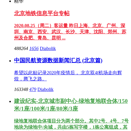
精华
北京地铁信息平台专帖
2020.08.25（周二）客运量 昨日上海、北京、广州、深
圳、南京、西安、武汉、长沙、天津、沈阳、郑州、苏
州及合肥、青岛、昆明 ...
488264
1656
Diabolik
中国民航资源数据新闻汇总 (北京篇)
希望以此贴记录2020年疫情后， 北京双4f机场走向辉
煌，腾飞之路。
163348
479
Diabolik
建设纪实-北京城市副中心-绿地复地联合体/150
米/1座/100米/1座/80米/3座
绿地复地联合体项目分为两个部分。其中2号、4号、7号
地块为绿地中/央城，共由5栋写字楼，1栋公寓组成，其