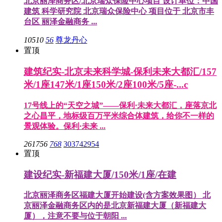
北京丽泽商务区/北京瑞众保险中心项目 设计单位：中国
建筑 科学研究院 北京瑞众保险中心 项目位于 北京市丰
台区 丽泽金融商务 ...
10510
56
尊龙丹心
置顶
建筑纪实-北京未来科学城-保利未来大都汇/157
米/1座147米/1座150米/2座100米/5座-...c
17号线上的“天空之城”——保利·未来大都汇，座落京北
之心昌平，地标级百万平米综合体建筑，给你不一样的
景观体验。保利·未来 ...
261756
768
303742954
置顶
建设纪实-新福建大厦/150米/1座/在建
北京丽泽商务区福建大厦开始建设(含方案效果图） 北
京丽泽金融商务区内的是北京新福建大厦（新福建大
厦），注意不要与位于朝阳 ...