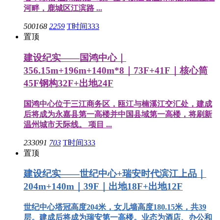
河畔，鹿城区江滨路 ...
500168
2259
T时间333
置顶
建设纪实——国鸿中心｜
356.15m+196m+140m*8｜73F+41F｜核心筒
45F钢构32F+出地24F
国鸿中心位于三江商务区，瓯江与楠溪江交汇处，建成
后将成为永嘉县第一高楼并中国县域第一高楼，将刷新
温州城市天际线。 项目 ...
233091
703
T时间333
置顶
建设纪实——世纪中心+瑞安时代滨江上品｜
204m+140m｜39F｜出地18F+出地12F
世纪中心塔冠高度204米，女儿墙高度180.15米，共39
层。建成后将成为瑞安第一高楼。业态为酒店、办公和