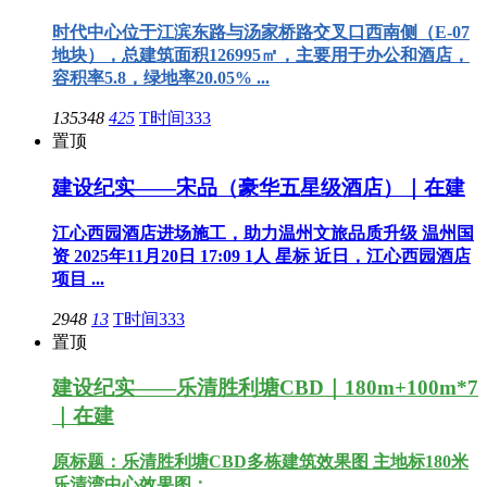
时代中心位于江滨东路与汤家桥路交叉口西南侧（E-07
地块），总建筑面积126995㎡，主要用于办公和酒店，
容积率5.8，绿地率20.05% ...
135348
425
T时间333
置顶
建设纪实——宋品（豪华五星级酒店）｜在建
江心西园酒店进场施工，助力温州文旅品质升级 温州国
资 2025年11月20日 17:09 1人 星标 近日，江心西园酒店
项目 ...
2948
13
T时间333
置顶
建设纪实——乐清胜利塘CBD｜180m+100m*7
｜在建
原标题：乐清胜利塘CBD多栋建筑效果图 主地标180米
乐清湾中心效果图：