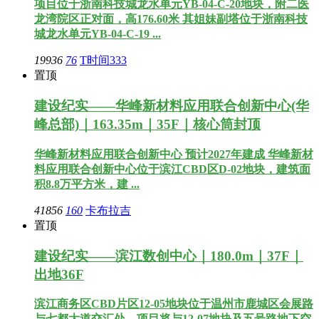
项目位于浙南科技城龙水单元YB-04-C-20地块，附二医
龙湾院区正对面，高176.60米 其姐妹副塔位于浙南科技
城龙水单元YB-04-C-19 ...
19936
76
T时间333
置顶
建设纪实——华峰新材料应用联合创新中心(华
峰总部)｜163.35m｜35F｜核心筒封顶
华峰新材料应用联合创新中心 预计2027年建成 华峰新材
料应用联合创新中心位于滨江CBD区D-02地块，建筑面
积8.8万平方米，建 ...
41856
160
卡布拉吉
置顶
建设纪实——滨江数创中心｜180.0m｜37F｜
出地36F
滨江商务区CBD片区12-05地块位于温州市鹿城区会展路
与七都大道交汇处，项目将与12-07地块及五号路地下空