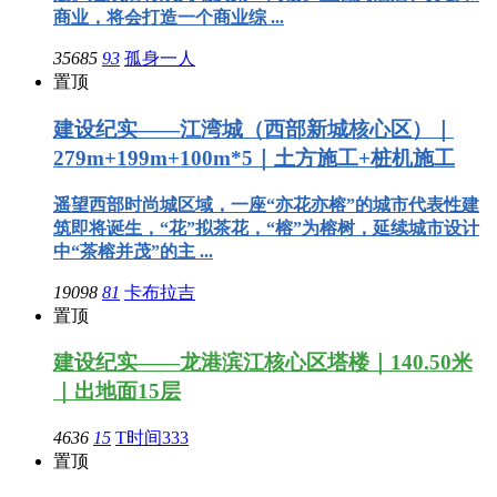
商业，将会打造一个商业综 ...
35685
93
孤身一人
置顶
建设纪实——江湾城（西部新城核心区）｜
279m+199m+100m*5｜土方施工+桩机施工
遥望西部时尚城区域，一座“亦花亦榕”的城市代表性建
筑即将诞生，“花”拟茶花，“榕”为榕树，延续城市设计
中“茶榕并茂”的主 ...
19098
81
卡布拉吉
置顶
建设纪实——龙港滨江核心区塔楼｜140.50米
｜出地面15层
4636
15
T时间333
置顶