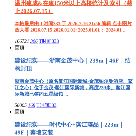
温州建成&在建150米以上高楼统计及索引（截
止2026.07.15）
本帖最后由 T时间333 于 2026-7-16 21:56 编辑 点击图片
放大看 2026.07.15 2026.01.01: 2025.01.01： 2024.01 ...
166721
306
T时间333
置顶
建设纪实——浙南金茂中心｜239m｜46F｜结
构封顶
浙南金茂中心（原名鳌江国际新城·金茂铂尔曼酒店、鳌
江之心）位于金茂·鳌江国际新城，高度239米。鳌江国
际新城已签约五星级铂 ...
58005
168
T时间333
置顶
建设纪实——时代中心+滨江瑧品｜223m｜
49F｜幕墙安装