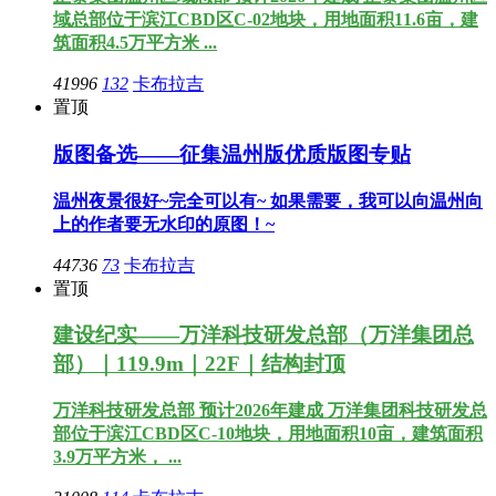
域总部位于滨江CBD区C-02地块，用地面积11.6亩，建
筑面积4.5万平方米 ...
41996
132
卡布拉吉
置顶
版图备选——征集温州版优质版图专贴
温州夜景很好~完全可以有~ 如果需要，我可以向温州向
上的作者要无水印的原图！~
44736
73
卡布拉吉
置顶
建设纪实——万洋科技研发总部（万洋集团总
部）｜119.9m｜22F｜结构封顶
万洋科技研发总部 预计2026年建成 万洋集团科技研发总
部位于滨江CBD区C-10地块，用地面积10亩，建筑面积
3.9万平方米， ...