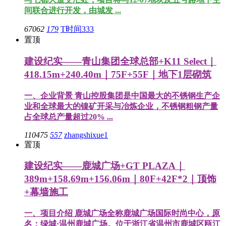
间联合进行开发，由城发 ...
67062
179
T时间333
置顶
建设纪实——青山集团全球总部+K11 Select｜
418.15m+240.40m｜75F+55F｜地下1层砌筑
一、企业背景 青山控股集团是中国最大的不锈钢生产企
业和全球最大的镍矿开采与冶炼企业，不锈钢粗钢产量
占全球总产量超过20% ...
110475
557
zhangshixue1
置顶
建设纪实——鹿城广场+GT PLAZA｜
389m+158.69m+156.06m｜80F+42F*2｜顶饰
+幕墙施工
一、项目介绍 鹿城广场全称鹿城广场国际时尚中心，原
名：绿城·温州鹿城广场。位于浙江省温州市鹿城区瓯江