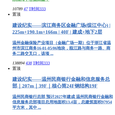
10789
47
T时间333
置顶
建设纪实——滨江商务区金融广场(缤江中心) |
225m+190.1m+166m | 40F | 建成+地下2层
温州金融保险产业项目（金融广场一期）位于浙江省温
州市滨江商务16-01-05/06地块，瓯江路与商务一路、商
务二路交叉口，该项 ...
138894
438
T时间333
置顶
建设纪实——温州民商银行金融和信息服务总
部｜207m｜39F｜核心筒24F钢结构19F
温州民商银行总部 预计2027年建成 温州民商银行金融和
信息服务总部项目总用地面积13.4亩，总建筑面积97954
平方米，其中 ...