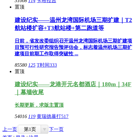
31008
114
卡布拉吉
置顶
建设纪实——温州龙湾国际机场三期扩建｜T2
航站楼扩容+T3航站楼+第二跑道等
日前，省发改委组织召开温州龙湾国际机场三期扩建项
目预可行性研究报告预评估会，标志着温州机场三期扩
建项目前期工作取得突破性 ...
85580
125
T时间333
置顶
建设纪实——龙港开元名都酒店｜180m｜34F
｜幕墙收尾
长期更新，求版主置顶
54016
119
黄瑞德暴打517
上一页
第1页
下一页