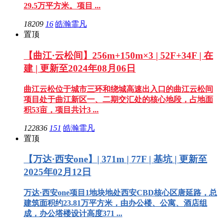
29.5万平方米。项目 ...
18209
16
皓瀚霏凡
置顶
【曲江·云松间】256m+150m×3 | 52F+34F | 在
建 | 更新至2024年08月06日
曲江云松位于城市三环和绕城高速出入口的曲江云松间
项目处于曲江新区一、二期交汇处的核心地段，占地面
积53亩，项目共计3 ...
122836
151
皓瀚霏凡
置顶
【万达·西安one】| 371m | 77F | 基坑 | 更新至
2025年02月12日
万达·西安one项目1地块地处西安CBD核心区唐延路，总
建筑面积约23.81万平方米，由办公楼、公寓、酒店组
成，办公塔楼设计高度371 ...