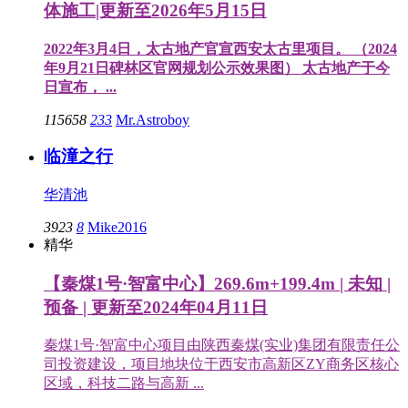
体施工|更新至2026年5月15日
2022年3月4日，太古地产官宣西安太古里项目。 （2024
年9月21日碑林区官网规划公示效果图） 太古地产于今
日宣布， ...
115658
233
Mr.Astroboy
临潼之行
华清池
3923
8
Mike2016
精华
【秦煤1号·智富中心】269.6m+199.4m | 未知 |
预备 | 更新至2024年04月11日
秦煤1号·智富中心项目由陕西秦煤(实业)集团有限责任公
司投资建设，项目地块位于西安市高新区ZY商务区核心
区域，科技二路与高新 ...