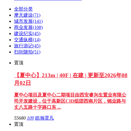
全部分类
摩天建设
(71)
城市发展
(141)
商业发展
(108)
建设纪实
(45)
交通纵横
(14)
旅行游记
(45)
扫街随拍
(51)
置顶
【夏中心】213m | 40F | 在建 | 更新至2026年08
月02日
夏中心项目及夏中心二期项目由西安睿兴生置业有限公
司开发建设，位于高新区CID组团西南片区，锦业路与
丈八五路十字路口东 ...
55680
109
皓瀚霏凡
置顶