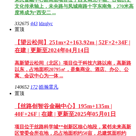
文化传承轴上，未央路与凤城南路十字东南角，270米高
度将成为“西安二 ...
332675
443
ldzqlyc
置顶
【望云松间】251m×2+163.92m | 52F×2+34F |
在建 | 更新至2024年04月14日
高新望云松间（北区）项目位于科技六路以南，高新路
以东，占地面积20795㎡，是集商业、酒店、办公、公
寓、会议中心为一体 ...
140652
172
皓瀚霏凡
置顶
【丝路创智谷金融中心】195m+135m |
40F+26F | 在建 | 更新至2025年05月01日
项目位于丝路科学城**创新区核心地段，紧邻未来高新
区管委会所在地，总占地面积约50亩，总建筑面积约