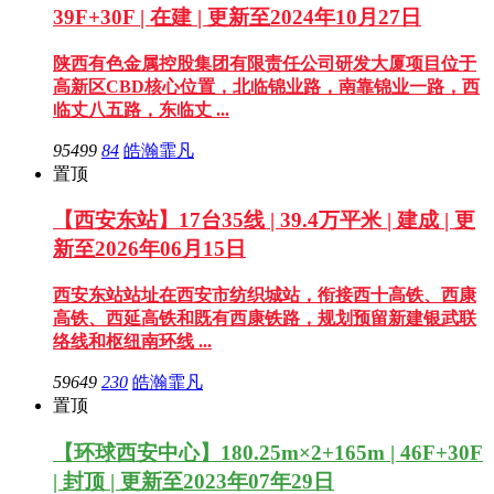
39F+30F | 在建 | 更新至2024年10月27日
陕西有色金属控股集团有限责任公司研发大厦项目位于
高新区CBD核心位置，北临锦业路，南靠锦业一路，西
临丈八五路，东临丈 ...
95499
84
皓瀚霏凡
置顶
【西安东站】17台35线 | 39.4万平米 | 建成 | 更
新至2026年06月15日
西安东站站址在西安市纺织城站，衔接西十高铁、西康
高铁、西延高铁和既有西康铁路，规划预留新建银武联
络线和枢纽南环线 ...
59649
230
皓瀚霏凡
置顶
【环球西安中心】180.25m×2+165m | 46F+30F
| 封顶 | 更新至2023年07年29日