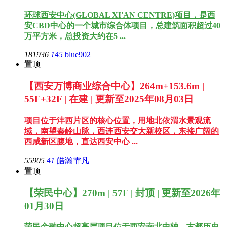
环球西安中心(GLOBAL XI'AN CENTRE)项目，是西
安CBD中心的一个城市综合体项目，总建筑面积超过40
万平方米，总投资大约在5 ...
181936
145
blue902
置顶
【西安万博商业综合中心】264m+153.6m |
55F+32F | 在建 | 更新至2025年08月03日
项目位于沣西片区的核心位置，用地北依渭水景观流
域，南望秦岭山脉，西连西安交大新校区，东接广阔的
西咸新区腹地，直达西安中心 ...
55905
41
皓瀚霏凡
置顶
【荣民中心】270m | 57F | 封顶 | 更新至2026年
01月30日
荣民金融中心超高层项目位于西安南北中轴、古都历史