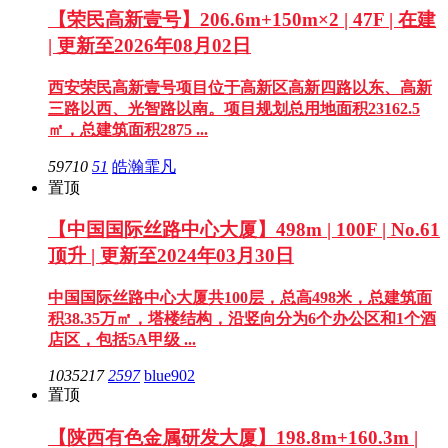
【荣民高新壹号】206.6m+150m×2 | 47F | 在建
| 更新至2026年08月02日
西安荣民高新壹号项目位于高新区高新四路以东、高新
三路以西、光智路以南。项目规划总用地面积23162.5
㎡，总建筑面积2875 ...
59710
51
皓瀚霏凡
置顶
【中国国际丝路中心大厦】498m | 100F | No.61
顶升 | 更新至2024年03月30日
中国国际丝路中心大厦共100层，总高498米，总建筑面
积38.35万㎡，塔楼结构，沿竖向分为6个办公区和1个酒
店区，包括5A甲级 ...
1035217
2597
blue902
置顶
【陕西有色金属研发大厦】198.8m+160.3m |