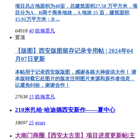
项目总占地面积为48亩，总建筑面积27.58 万平方米，项
目分为A、B两个商务地块，A 地块 25 亩，建筑面积
15.91万平方米；B ...
64918
40
皓瀚霏凡
置顶
【版图】西安版图留存记录专用帖 | 2024年04
月07日更新
本帖用于记录西安版版图，感谢各路大神提供大作！ 请
本版转载它处图片的版友注明图片来源和原作者信息，
以避免纠纷，谢谢合作！
27638
15
皓瀚霏凡
210米扎哈·哈迪德西安新作——夏中心
18697
25
gears
大南门商圈【西安太古里】项目进度更新帖|主