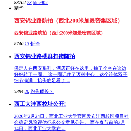
88702
73
blue902
精华
西安锦业路航拍（西北200米加最密集区域）
西安锦业路航拍（西北200米加最密集区域）
8740
13
忻怿
西安锦业路楼群扫街随拍
保定人在西安系列，酒店正好在这里，抽了个空在这边
好好转了一圈。 这一圈记住了迈科中心，这个连体双子
细节满满，抬头驻足看了 ...
5884
20
跑焦船长丶
西工大沣西校址公开!
2026年2月24日，西北工业大学官网发布沣西校区项目社
会稳定风险评估征求公众意见公告。 而在春节前的2月
14日，西北工业大学在 ...