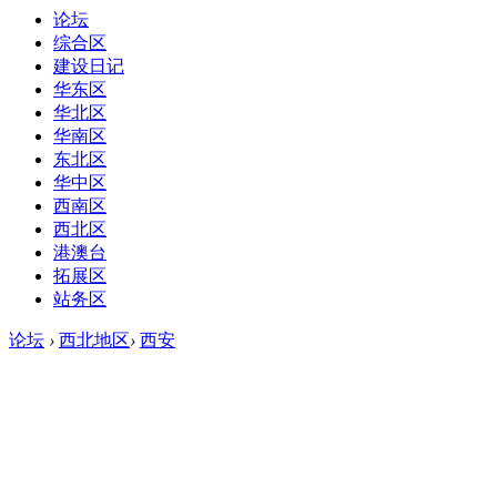
论坛
综合区
建设日记
华东区
华北区
华南区
东北区
华中区
西南区
西北区
港澳台
拓展区
站务区
论坛
›
西北地区
›
西安