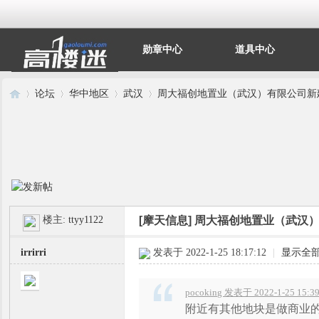
勋章中心
道具中心
论坛
华中地区
武汉
周大福创地置业（武汉）有限公司新建
高
»
›
›
›
[摩天信息]
周大福创地置业（武汉）
楼主:
ttyy1122
irrirri
发表于 2022-1-25 18:17:12
|
显示全
pocoking 发表于 2022-1-25 15:3
楼
附近有其他地块是做商业