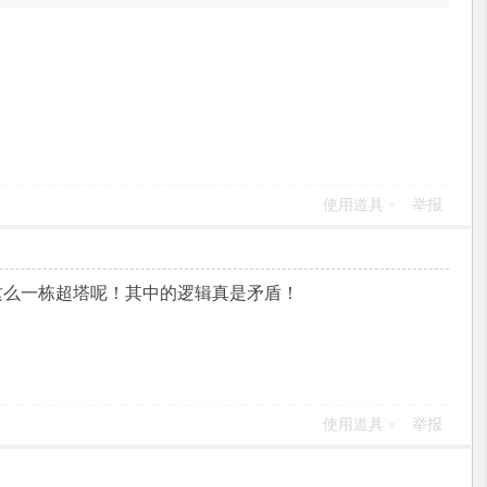
使用道具
举报
这么一栋超塔呢！其中的逻辑真是矛盾！
使用道具
举报