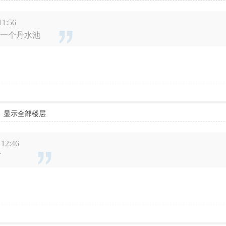
11:56
荣一个丹水池
显示全部楼层
12:46
了
。