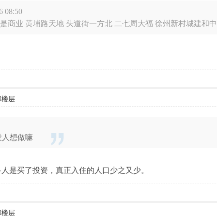
 08:50
是商业 黄埔路天地 头道街一方北 二七周大福 徐州新村城建和中信泰
部楼层
没人想做嘛
多人是买了投资，真正入住的人口少之又少。
部楼层