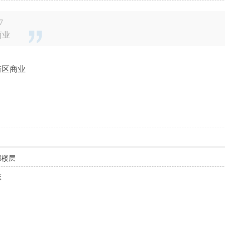
7
商业
街区商业
部楼层
嘛