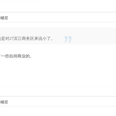
部楼层
6
是对27滨江商务区来说小了。
有一些自持商业的。
部楼层