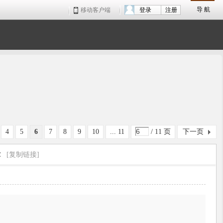
导 航
移动客户端
登录
注册
4
5
6
7
8
9
10
... 11
/ 11 页
下一页
示
[复制链接]