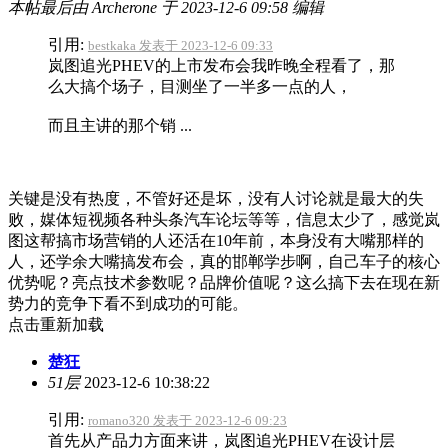
本帖最后由 Archerone 于 2023-12-6 09:58 编辑
引用:
bestkaka 发表于 2023-12-6 09:33
岚图追光PHEV的上市发布会我昨晚全程看了，那
么大搞个场子，目测坐了一半多一点的人，
而且主讲的那个销 ...
关键是没有热度，不管好还是坏，没有人讨论就是最大的失
败，媒体短视频各种头条汽车论坛等等，信息太少了，感觉岚
图这帮搞市场营销的人还活在10年前，本身没有大嘴那样的
人，还学余大嘴搞发布会，真的邯郸学步啊，自己车子的核心
优势呢？亮点技术参数呢？品牌价值呢？这么搞下去在现在新
势力的竞争下看不到成功的可能。
点击重新加载
楚狂
51层
2023-12-6 10:38:22
引用:
romano320 发表于 2023-12-6 09:23
首先从产品力方面来讲，岚图追光PHEV在设计层