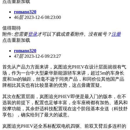
点击重新加载
romano320
46层
2023-12-6 08:23:00
值得期待
附件:
您需要
登录
才可以下载或查看附件。没有账号？
注册
点击重新加载
romano320
47层
2023-12-6 09:23:27
首先从产品力方面来讲，岚图追光PHEV在设计层面就很有气
场，作为一台中大型豪华新能源轿车来讲，超过5m的车身长
度和3m的轴距，丝毫不逊于同类产品，和同价位其他国产品
牌相比其实也有比较显著的优势，这点毋庸置疑。
其次在配置层面，岚图追光PHEV即便是最入门的版本，在不
选装的前提下，配置也足够丰富，全车座椅都有加热、通风和
按摩功能，其余舒适科技配置现在这个阶段基本全送（科技舒
享包），确实给到了最大的诚意。
岚图追光PHEV还全系标配双电机四驱、前双叉臂后多连杆的