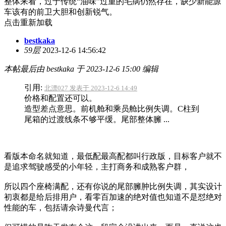
整体来看，过于传统“油味”过重的毛病仍然存在，缺少新能源
车该有的前卫大胆和创新锐气。
点击重新加载
bestkaka
59层
2023-12-6 14:56:42
本帖最后由 bestkaka 于 2023-12-6 15:00 编辑
引用:
北漂027 发表于 2023-12-6 14:49
价格和配置还可以。
造型差点意思。前机舱和乘员舱比例失调。C柱到
尾箱的过渡线条不够平缓。尾部整体臃 ...
看版本命名就知道，最低配最高配都叫行政版，目标客户就不
是追求驾驶感受的小年轻，主打商务和成熟客户群，
所以四个座椅满配，还有你说的尾部臃肿比例失调，其实设计
初衷都是给后排用户，看零百加速的绝对值也知道不是怼绝对
性能的车，包括请佘诗曼代言；