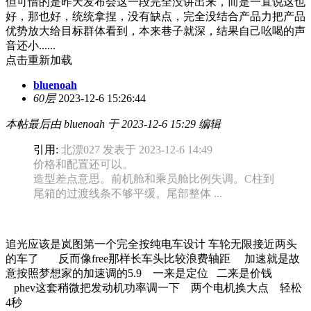
但可惜的是昨天发布会这一段完全没讲出来，而是一直说这也
好，那也好，统统拿捏，没有缺点，完全没结合产品力把产品
优势放大给目标群体看到，本来巷子就深，结果自己吆喝的声
音还小......
点击重新加载
bluenoah
60层
2023-12-6 15:26:44
本帖最后由 bluenoah 于 2023-12-6 15:29 编辑
引用:
北漂027 发表于 2023-12-6 14:49
价格和配置还可以。
造型差点意思。前机舱和乘员舱比例失调。C柱到
尾箱的过渡线条不够平缓。尾部整体 ...
追光应该是岚图第一个完全按纯电车设计 车轮无限接近两头
的车了 反而像free那样长车头比较浪费轴距 加速就是故
意按照梦想家的加速调的5.9 一来是定位 二来是价钱
phev这套稍微把发动机功率调一下 两个电机换大点 轻松
4秒