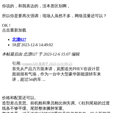
你说的，和我表达的，没本质区别啊，
所以你是要再次强调：现场人虽然不多，网络流量还可以？
OK !
点击重新加载
北漂027
58层
2023-12-6 14:49:02
本帖最后由 北漂027 于 2023-12-6 15:07 编辑
引用:
romano320 发表于 2023-12-6 09:23
首先从产品力方面来讲，岚图追光PHEV在设计层
面就很有气场，作为一台中大型豪华新能源轿车来
讲，超过5m的车 ...
价格和配置还可以。
造型差点意思。前机舱和乘员舱比例失调。C柱到尾箱的过渡
线条不够平缓。尾部整体臃肿笨重。