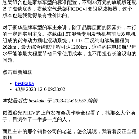
悬架组合也是豪华车型的标准配置，不到28万元的旗舰版还配
备了魔毯底盘，搭载空气悬架和CDC可变阻尼减振器，这个
版本也是我觉得最有性价比的。
对于豪华品牌车型的车主来讲，除了品牌层面的因素外，奉行
的一定是实用主义。搭载由1.5T混动专用发动机与前后双电机
组成的岚海动力插电混动系统，CLTC工况纯电续航里程为
262km，最大综合续航里程可达1260km，这样的纯电续航里程
水平能够最大程度节省日常使用成本，也不用担心长途没电的
问题。
点击重新加载
bestkaka
48层
2023-12-6 09:33:02
本帖最后由 bestkaka 于 2023-12-6 09:57 编辑
岚图追光PHEV的上市发布会我昨晚全程看了，搞那么大个场
子，目测坐了一半多一点的人，
而且主讲的那个销售公司的老总，怎么说呢，我看着反正全程
尴尬....