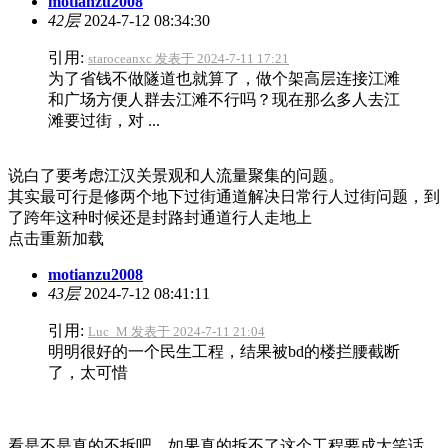
motianzu2008
42层
2024-7-12 08:34:30
引用:
staroceanxc 发表于 2024-7-11 17:21
为了省钱不做隧道也就算了，做个架高层连接江滩
和广场方便人群去江滩不行吗？现在那么多人去江
滩要过街，对 ...
说白了要考虑江汉关景观和人流量聚集的问题。
其实最可行是修两个地下过街通道解决日常行人过街问题，到
了跨年这种时候还是封路封通道行人走地上
点击重新加载
motianzu2008
43层
2024-7-12 08:41:11
引用:
Luc_M 发表于 2024-7-11 21:04
明明很好的一个民生工程，结果被bd的楼拦腰截断
了，太可惜
看是不是真的不拆吧，如果真的拆不了这个工程要成大笑话