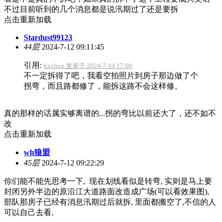
不过目前听到的几个消息都是说汛期过了还是要拆
点击重新加载
Stardust99123
44层
2024-7-12 09:11:45
引用:
hxxhxx 发表于 2024-7-10 17:00
不一定拆得了吧，我看空拍照片到房子那边做了个
拐弯，而且路都修了，能拆这路不会这样修。
真的那样的话属实够离谱的...拐的弯比以前还大了，还不如不
改
点击重新加载
wh狼盟
45层
2024-7-12 09:22:29
你们能不能先思考一下, 现在划线看似是转弯, 实则是马上要
封闭另外半边的原沿江大道路面改造成广场(可以看效果图),
部队那房子已经有消息汛期过后就拆, 里面都搬空了,不信的人
可以自己去看,