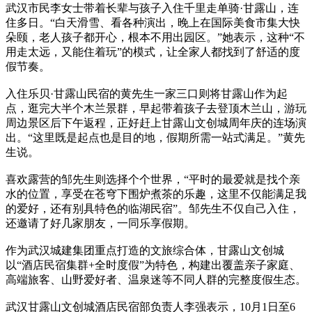
武汉市民李女士带着长辈与孩子入住千里走单骑·甘露山，连
住多日。“白天滑雪、看各种演出，晚上在国际美食市集大快
朵颐，老人孩子都开心，根本不用出园区。”她表示，这种“不
用走太远，又能住着玩”的模式，让全家人都找到了舒适的度
假节奏。
入住乐贝·甘露山民宿的黄先生一家三口则将甘露山作为起
点，逛完大半个木兰景群，早起带着孩子去登顶木兰山，游玩
周边景区后下午返程，正好赶上甘露山文创城周年庆的连场演
出。“这里既是起点也是目的地，假期所需一站式满足。”黄先
生说。
喜欢露营的邹先生则选择个个世界，“平时的最爱就是找个亲
水的位置，享受在苍穹下围炉煮茶的乐趣，这里不仅能满足我
的爱好，还有别具特色的临湖民宿”。邹先生不仅自己入住，
还邀请了好几家朋友，一同乐享假期。
作为武汉城建集团重点打造的文旅综合体，甘露山文创城
以“酒店民宿集群+全时度假”为特色，构建出覆盖亲子家庭、
高端旅客、山野爱好者、温泉迷等不同人群的完整度假生态。
武汉甘露山文创城酒店民宿部负责人李强表示，10月1日至6