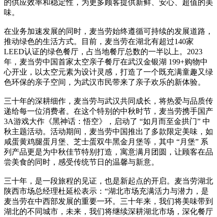
的供应效率和稳定性，为更多顾客提供新鲜、安心、超值的美
味。
在业务加速发展的同时，麦当劳始终遵循可持续的发展道路，
推动绿色的生活方式。目前，麦当劳在湖北有超过140家
LEED认证的绿色餐厅，占当地餐厅总数的一半以上。2023
年，麦当劳中国首家太空亲子餐厅在武汉金银湖 199+购物中
心开业，以太空元素为设计灵感，打造了一个既充满童趣又绿
色环保的亲子空间，为武汉市民带来了亲子欢乐的新体验。
三十年的深耕细作，麦当劳与武汉共同成长，将热爱与品质传
递给每一位消费者。在这个特别的中秋时节，麦当劳携手国产
3A游戏大作《黑神话：悟空》，启动了 “如月而至金拱门” 中
秋主题活动。活动期间，麦当劳中国推出了多款限定美味，如
咸蛋黄鸡腿蛋月堡、芝士蛋双牛黑金月堡等，其中 “月堡” 系
列产品更是为中秋佳节特别打造，寓意满月团圆，让顾客在品
尝美食的同时，感受传统节日的温馨与新意。
三十年，是一段旅程的见证，也是新起点的开启。麦当劳湖北
陕西市场总经理杜延松表示：“湖北市场充满活力与潜力，是
麦当劳在中西部发展的重要一环。三十年来，我们将美味带到
湖北的不同城市，未来，我们将继续深耕湖北市场，深化餐厅