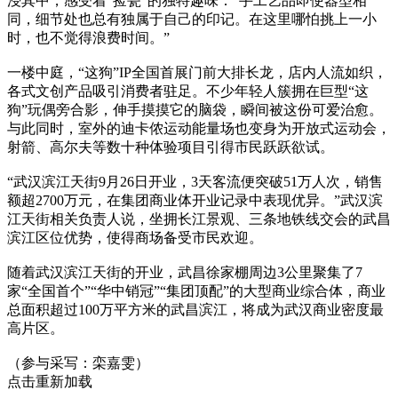
浸其中，感受着“捡瓷”的独特趣味：“手工艺品即使器型相
同，细节处也总有独属于自己的印记。在这里哪怕挑上一小
时，也不觉得浪费时间。”
一楼中庭，“这狗”IP全国首展门前大排长龙，店内人流如织，
各式文创产品吸引消费者驻足。不少年轻人簇拥在巨型“这
狗”玩偶旁合影，伸手摸摸它的脑袋，瞬间被这份可爱治愈。
与此同时，室外的迪卡侬运动能量场也变身为开放式运动会，
射箭、高尔夫等数十种体验项目引得市民跃跃欲试。
“武汉滨江天街9月26日开业，3天客流便突破51万人次，销售
额超2700万元，在集团商业体开业记录中表现优异。”武汉滨
江天街相关负责人说，坐拥长江景观、三条地铁线交会的武昌
滨江区位优势，使得商场备受市民欢迎。
随着武汉滨江天街的开业，武昌徐家棚周边3公里聚集了7
家“全国首个”“华中销冠”“集团顶配”的大型商业综合体，商业
总面积超过100万平方米的武昌滨江，将成为武汉商业密度最
高片区。
（参与采写：栾嘉雯）
点击重新加载