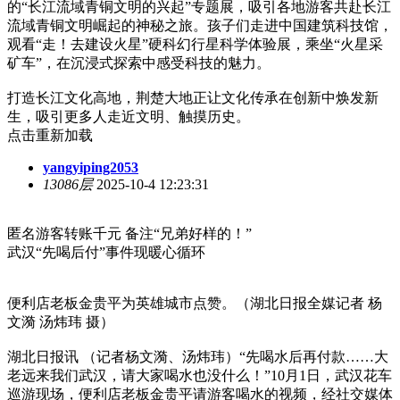
的“长江流域青铜文明的兴起”专题展，吸引各地游客共赴长江
流域青铜文明崛起的神秘之旅。孩子们走进中国建筑科技馆，
观看“走！去建设火星”硬科幻行星科学体验展，乘坐“火星采
矿车”，在沉浸式探索中感受科技的魅力。
打造长江文化高地，荆楚大地正让文化传承在创新中焕发新
生，吸引更多人走近文明、触摸历史。
点击重新加载
yangyiping2053
13086层
2025-10-4 12:23:31
匿名游客转账千元 备注“兄弟好样的！”
武汉“先喝后付”事件现暖心循环
便利店老板金贵平为英雄城市点赞。（湖北日报全媒记者 杨
文漪 汤炜玮 摄）
湖北日报讯 （记者杨文漪、汤炜玮）“先喝水后再付款……大
老远来我们武汉，请大家喝水也没什么！”10月1日，武汉花车
巡游现场，便利店老板金贵平请游客喝水的视频，经社交媒体