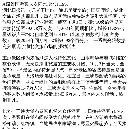
A级景区游客人次同比增长11.9%
湖北日报讯 （记者王理略、通讯员鄂文旅）国庆假期，湖北
文旅市场热闹非凡，重点景区凭借独特魅力吸引大量游客，文
旅融合焕新成为行业潮流。截至10月3日，湖北A级旅游景区
共接待游客792.78万人次，与2024年同期相比，增长11.98%；
星级饭店平均出租率达到72.44%（出租客房数/可出租客房
数），较2024年同期相比增长6.98个百分点，一系列亮眼数据
充分展现了湖北文旅市场的强劲活力。
重点景区作为浓缩荆楚大地特色文化、山水精华与地域习俗的
核心载体，无疑是湖北旅游的重要吸引物。10月3日当天，全
省5A、4A景区均保持超强人气，部分景区游客接待量更是逼
近承载量，火爆场景随处可见。在宜昌，三峡游船成为游客的
热门选择，两坝一峡间的游船船票在上午便全部售罄，全天共
接待游客1.47万人次；三峡大坝景区人气同样高涨，全天接待
游客人数达到景区承载量上限3.6万人，景区内人头攒动，热
闹非凡。
此外，三峡大瀑布景区也迎来众多游客，3日接待游客6339人
次，游客们在瀑布间感受大自然的壮美；在神农架的木鱼镇、
松柏镇、红坪镇，当地民宿家家爆满，尽显火爆态势，全天接