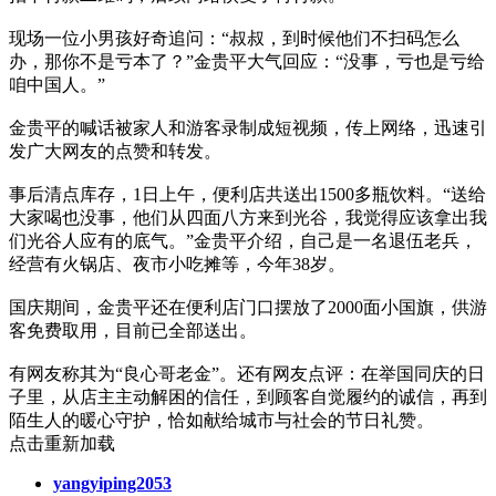
现场一位小男孩好奇追问：“叔叔，到时候他们不扫码怎么
办，那你不是亏本了？”金贵平大气回应：“没事，亏也是亏给
咱中国人。”
金贵平的喊话被家人和游客录制成短视频，传上网络，迅速引
发广大网友的点赞和转发。
事后清点库存，1日上午，便利店共送出1500多瓶饮料。“送给
大家喝也没事，他们从四面八方来到光谷，我觉得应该拿出我
们光谷人应有的底气。”金贵平介绍，自己是一名退伍老兵，
经营有火锅店、夜市小吃摊等，今年38岁。
国庆期间，金贵平还在便利店门口摆放了2000面小国旗，供游
客免费取用，目前已全部送出。
有网友称其为“良心哥老金”。还有网友点评：在举国同庆的日
子里，从店主主动解困的信任，到顾客自觉履约的诚信，再到
陌生人的暖心守护，恰如献给城市与社会的节日礼赞。
点击重新加载
yangyiping2053