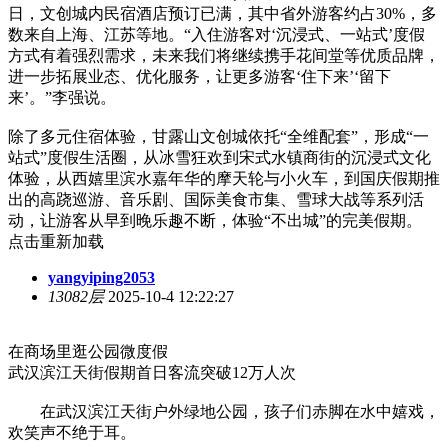
日，文创城内民宿酒店预订已满，其中省外游客约占30%，多
数来自上海、江苏等地。“入住游客对‘沉浸式、一站式’度假
方式有着强烈需求，未来我们将继续携手花间堂等优质品牌，
进一步拓展业态、优化服务，让更多游客‘住下来’‘留下
来’。”李强说。
除了多元住宿体验，甘露山文创城依托“全维配套”，形成“一
站式”度假生活圈，从冰雪狂欢到宋式水镇商街的沉浸式文化
体验，从西嬉里滨水嘉年华的摩天轮与小火车，到国庆假期推
出的高跷巡游、音乐剧、国际美食市集、雪球大战等系列活
动，让游客从早到晚乐趣不断，体验“不出城”的完美假期。
点击重新加载
yangyiping2053
13082层
2025-10-4 12:22:27
在商场里逛公园微度假
武汉滨江天街假期首日客流突破12万人次
在武汉滨江天街户外绿地公园，孩子们赤脚在水中嬉戏，
欢笑声不绝于耳。