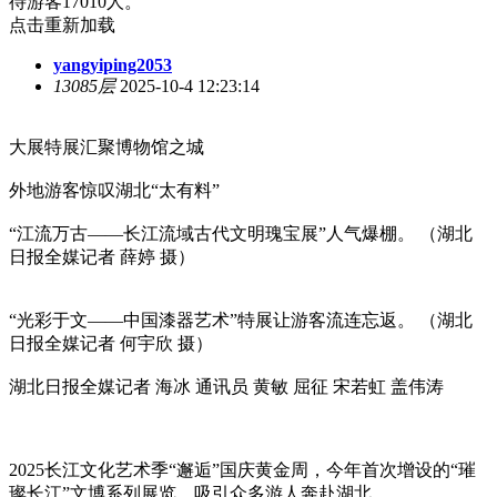
待游客17010人。
点击重新加载
yangyiping2053
13085层
2025-10-4 12:23:14
大展特展汇聚博物馆之城
外地游客惊叹湖北“太有料”
“江流万古——长江流域古代文明瑰宝展”人气爆棚。 （湖北
日报全媒记者 薛婷 摄）
“光彩于文——中国漆器艺术”特展让游客流连忘返。 （湖北
日报全媒记者 何宇欣 摄）
湖北日报全媒记者 海冰 通讯员 黄敏 屈征 宋若虹 盖伟涛
2025长江文化艺术季“邂逅”国庆黄金周，今年首次增设的“璀
璨长江”文博系列展览，吸引众多游人奔赴湖北。