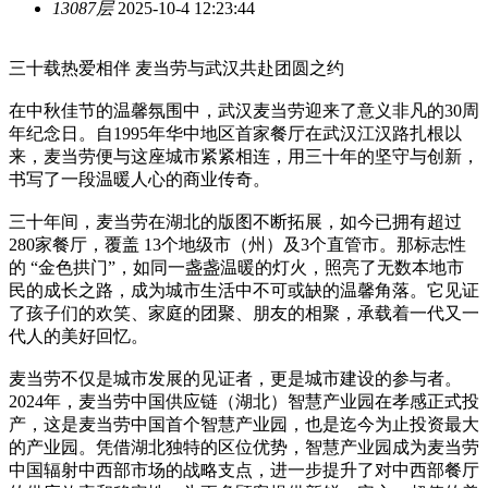
13087层
2025-10-4 12:23:44
三十载热爱相伴 麦当劳与武汉共赴团圆之约
在中秋佳节的温馨氛围中，武汉麦当劳迎来了意义非凡的30周
年纪念日。自1995年华中地区首家餐厅在武汉江汉路扎根以
来，麦当劳便与这座城市紧紧相连，用三十年的坚守与创新，
书写了一段温暖人心的商业传奇。
三十年间，麦当劳在湖北的版图不断拓展，如今已拥有超过
280家餐厅，覆盖 13个地级市（州）及3个直管市。那标志性
的 “金色拱门”，如同一盏盏温暖的灯火，照亮了无数本地市
民的成长之路，成为城市生活中不可或缺的温馨角落。它见证
了孩子们的欢笑、家庭的团聚、朋友的相聚，承载着一代又一
代人的美好回忆。
麦当劳不仅是城市发展的见证者，更是城市建设的参与者。
2024年，麦当劳中国供应链（湖北）智慧产业园在孝感正式投
产，这是麦当劳中国首个智慧产业园，也是迄今为止投资最大
的产业园。凭借湖北独特的区位优势，智慧产业园成为麦当劳
中国辐射中西部市场的战略支点，进一步提升了对中西部餐厅