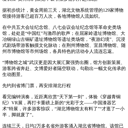
据初步统计，黄金周前三天，湖北文物系统管理的129家博物
馆接待游客已超百万人次，各地博物馆人流如织。
在中共五大会址纪念馆、八七会议会址纪念馆等革命史类场
馆，处处是“中国红”与激昂的歌声；在屈家岭遗址博物馆、大
冶铜绿山古铜矿遗址博物馆等遗址类场馆，“夜游幻境”、沉浸
式剧场带游客触摸文化脉动；在荆州博物馆、宜昌博物馆、随
州市博物馆等市州场馆，各具特色的活动令人流连忘返。
“博物馆之城”武汉更是因大展汇聚强势出圈，馆方创新策展、
游客跨省奔赴、文博爱好者隔空联动，勾勒出一幅文化传承的
生动图景。
先约到省博门票，再安排湖北行程
看完编钟演奏，近距离欣赏“天下第一剑”，体验《穿越青铜
纪》VR展，再打卡重磅上新的“光彩于文——中国漆器艺
术”特展，许多游客惊叹，“湖北博物馆太有料了”“才逛了一小
半，脚就废了”。
连续三天，日均2万多名省外游客涌入湖北省博物馆。该馆已