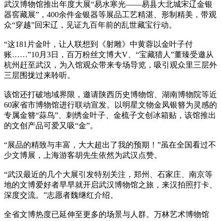
武汉博物馆推出年度大展“易水寒光——易县大北城宋辽金银
器窖藏展”，400余件金银器等展品工艺精湛、形制精美，带观
众“穿越”回宋辽，见证九百年前的乱世藏宝行动。
“这181片金叶，让人联想到《射雕》中黄蓉以金叶子付
账……”10月3日，百万粉丝文博大V、“宝藏猎人”董臻受邀从
杭州赶至武汉，为入馆观众带来专场导览，吸引观众里三层外
三层围拢过来聆听。
该馆还打破地域界限，邀请陕西历史博物馆、湖南博物院等近
60家省市博物馆进行联动宣发。以明星文物金凤银簪为灵感的
专属金簪“蒜鸟”、刺绣金叶子、金梳子文创冰箱贴，该馆推出
的文创产品可爱又吸“金”。
“展品的精致与丰富，大大超出了我的预期！”虽在全国看过不
少文博展，上海游客胡先生依然为武汉点赞。
“武汉最近的几个大展引发特别关注，郑州、石家庄、南京等
地的文博爱好者早早就开启武汉博物馆之旅，来汉拍照打卡、
深度交流。”志愿者魏继红介绍。
全省文博热度已延伸至更多的场景与人群。万林艺术博物馆