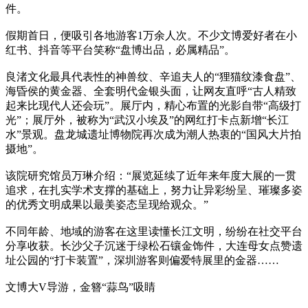
件。
假期首日，便吸引各地游客1万余人次。不少文博爱好者在小
红书、抖音等平台笑称“盘博出品，必属精品”。
良渚文化最具代表性的神兽纹、辛追夫人的“狸猫纹漆食盘”、
海昏侯的黄金器、全套明代金银头面，让网友直呼“古人精致
起来比现代人还会玩”。展厅内，精心布置的光影自带“高级打
光”；展厅外，被称为“武汉小埃及”的网红打卡点新增“长江
水”景观。盘龙城遗址博物院再次成为潮人热衷的“国风大片拍
摄地”。
该院研究馆员万琳介绍：“展览延续了近年来年度大展的一贯
追求，在扎实学术支撑的基础上，努力让异彩纷呈、璀璨多姿
的优秀文明成果以最美姿态呈现给观众。”
不同年龄、地域的游客在这里读懂长江文明，纷纷在社交平台
分享收获。长沙父子沉迷于绿松石镶金饰件，大连母女点赞遗
址公园的“打卡装置”，深圳游客则偏爱特展里的金器……
文博大V导游，金簪“蒜鸟”吸睛