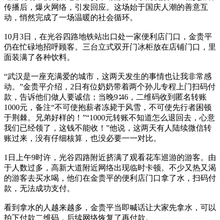
传播后，爆火网络，引发回应。这场始于国庆人潮的善意互
动，悄然完成了一场温暖的社会循环。
10月3日，在光谷四路地铁站出口处一家便利店门口，金贵平
仍在忙碌地招呼顾客。三台立式双开门冰柜放在店铺门口，里
面装满了各种饮料。
“武汉是一座充满爱的城市，这两天发生的事情也让我非常感
动。”金贵平介绍，2日有位奶奶带着两个孙儿专程上门扫码付
款，告诉他们做人要诚信；当晚9∶46，二维码收到匿名转账
1000元，备注“不可使抱薪者冻毙于风雪，不可使先行者困顿
于荆棘。兄弟好样的！”“1000元转账不知道怎么退回去，心意
我们已经领了，这钱不能收！”他说，这两天有人陆续微信转
账过来，没有仔细核算，也没必要一一对比。
1日上午9时许，光谷四路附近挤满了观看花车巡游的游客。由
于人数过多，高新大道附近网络出现临时卡顿。不少又热又渴
的游客去买水喝，他们在金贵平的便利店门口拿了水，扫码付
款，无法成功支付。
看到拿水的人越来越多，金贵平当即喊话让大家先拿水，可以
拍下付款二维码，后续网络恢复了再付款。