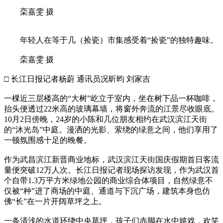
栾嘉雯 摄
年轻人在等于几（捡瓷）市集感受着“捡瓷”的独特趣味。
栾嘉雯 摄
□ 长江日报记者杨蔚 通讯员况昕昀 刘家吉
一棵近三层楼高的“大树”屹立于室内，坐在树下品一杯咖啡，
抬头便透过22米高的玻璃幕墙，将窗外奔流的江景尽收眼底。
10月2日傍晚，24岁的小陈和几位朋友相约在武汉滨江天街
的“沐光岛”中庭。漫洒的光影、萦绕的绿意之间，他们享用了
一顿氛围感十足的晚餐。
作为武昌滨江新晋商业地标，武汉滨江天街国庆假期首日客流
量便突破12万人次。长江日报记者现场探访发现，作为武汉首
个自带1.3万平方米绿地公园的商业综合体项目，自然绿意不
仅被“种”进了商场的中庭、通道与下沉广场，建筑本身也仿
佛“长”在一片开阔草坪之上。
一条清浅的水道环绕中央草坪，孩子们赤脚在水中嬉戏，欢笑