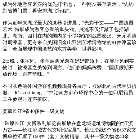
成为外地游客来汉的优先打卡地，一些网友甚至表示，“先约
到省博门票，再安排湖北行程”。
作为近年来湖北最大的漆器引进展，“光彩于文——中国漆器
艺术”特展成为游客必看的重头戏。展览不仅汇聚了包括湖
北、湖南、四川在内的国内多个博物馆的战国秦汉、宋元明清
时期漆器，更有来自美国旧金山亚洲艺术博物馆的81件漆器珍
品，全面展现中国漆艺的东方美学、世界影响。
2日晚，张宇同、张莘宸两兄弟在妈妈带领下，在展厅见到实
物时，被漆器之美惊到词穷。他们的妈妈称赞：“国庆假期开
放夜场，别有韵味。”
不同肤色的外国游客也频频现身各展厅，被湖北的古代宝贝折
服。“It’s so shining！”中冶南方都市环保中心的一位印尼籍员
工在参观时连声赞叹。
荟萃长江9省40多件一级文物
“璀璨长江”文博系列展览首展放在盘龙城遗址博物院的“江流
万古——长江流域古代文明瑰宝展”。长江沿线9个省份37家文
博单位汇聚了160件（套）文物精品，其中一级文物达40余