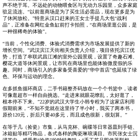
声不绝于耳。不远处的动物喂食区与无动力乐园里，众多家庭
驻足流连。“以前逛商场是为了买生活必需品，现在更多是为
了休闲放松。”特意从汉口赶来的王女士手提几大包“战利
品”，正准备在网红金鱼缸前打卡拍照，“在商场里逛公园，是
一种很稀奇的体验”。
“当前，个性化消费、体验式消费需求为市场发展提供了新的
增长空间。”武汉滨江天街相关负责人介绍，项目依托滨江优
势，打造了串联武昌江滩的室外公园景观，设置了奇趣石滩、
樱花大道等休闲景观，让市民在商场里也能体验微度假的乐
趣。同时，商场引入的多家备受喜爱的“华中首店”也延续了绿
色、环保与运动的理念。
在多抓鱼循环商店，二手书籍整齐码放在一个个书篮中，读者
可像逛超市一样自由挑选。“走进来就眼花缭乱，太好逛了，
根本停不下来。”22岁的武汉大学生小韩专程为了这家店利用
假期前来，“不知不觉就在这里待了半小时，我买了两本书，
原价120元，折后只要40多元，而且成色很新，很划算。”
在等于几（捡瓷）市集，从马克杯、碗碟等日常器皿到手链、
冰箱贴等精巧饰品，各式各样的陶瓷琳琅满目。市民张女士沉