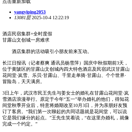
点击重新加载
yangyiping2053
13081层
2025-10-4 12:22:19
酒店民宿集群+全时度假
甘露山文创城一房难求
酒店集群的活动吸引小朋友前来互动。
长江日报讯（记者蔡爽 通讯员杨雪萍）国庆中秋假期前3天，
位于黄陂区的甘露山文创城内四大特色酒店及民宿武汉甘露山
花间堂·岚雪、乐贝·甘露山、千里走单骑·甘露山、个个世界·
冒险岛，天天满房。
3日上午，武汉市民王先生与姜女士的婚礼在甘露山花间堂·岚
雪酒店浪漫举行。原定于今年“五一”举办婚礼的他们，得知花
间堂秋季开业后，特意将婚期改至10月3日，并为亲朋好友预
订了客房。“我们第一次聊起的共同话题就是花间堂，可以说
它是我们缘分的起点。”王先生笑着说，“在这里办婚礼，就像
完成一个约定。”