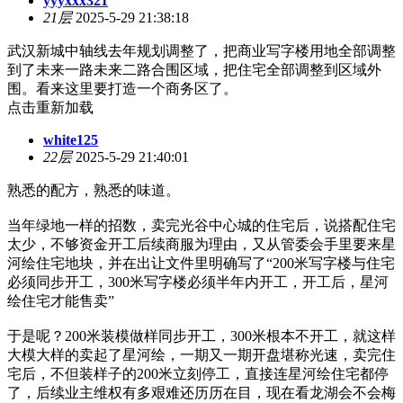
yyyxxx321
21层
2025-5-29 21:38:18
武汉新城中轴线去年规划调整了，把商业写字楼用地全部调整
到了未来一路未来二路合围区域，把住宅全部调整到区域外
围。看来这里要打造一个商务区了。
点击重新加载
white125
22层
2025-5-29 21:40:01
熟悉的配方，熟悉的味道。
当年绿地一样的招数，卖完光谷中心城的住宅后，说搭配住宅
太少，不够资金开工后续商服为理由，又从管委会手里要来星
河绘住宅地块，并在出让文件里明确写了“200米写字楼与住宅
必须同步开工，300米写字楼必须半年内开工，开工后，星河
绘住宅才能售卖”
于是呢？200米装模做样同步开工，300米根本不开工，就这样
大模大样的卖起了星河绘，一期又一期开盘堪称光速，卖完住
宅后，不但装样子的200米立刻停工，直接连星河绘住宅都停
了，后续业主维权有多艰难还历历在目，现在看龙湖会不会梅