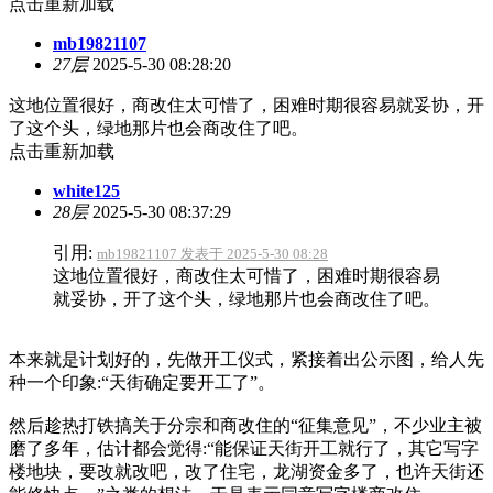
点击重新加载
mb19821107
27层
2025-5-30 08:28:20
这地位置很好，商改住太可惜了，困难时期很容易就妥协，开
了这个头，绿地那片也会商改住了吧。
点击重新加载
white125
28层
2025-5-30 08:37:29
引用:
mb19821107 发表于 2025-5-30 08:28
这地位置很好，商改住太可惜了，困难时期很容易
就妥协，开了这个头，绿地那片也会商改住了吧。
本来就是计划好的，先做开工仪式，紧接着出公示图，给人先
种一个印象:“天街确定要开工了”。
然后趁热打铁搞关于分宗和商改住的“征集意见”，不少业主被
磨了多年，估计都会觉得:“能保证天街开工就行了，其它写字
楼地块，要改就改吧，改了住宅，龙湖资金多了，也许天街还