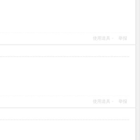
使用道具
举报
使用道具
举报