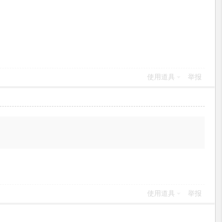
使用道具
举报
使用道具
举报