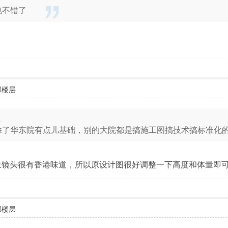
也不错了
部楼层
5
了华东院有点儿基础，别的大院都是搞施工图搞技术搞标准化的，不
上镜头很有香港味道，所以原设计图很好调整一下高度和体量即
部楼层