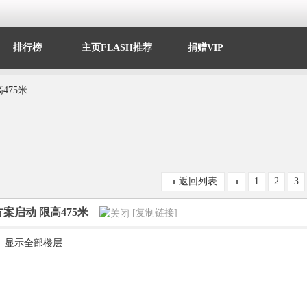
排行榜
主页FLASH推荐
捐赠VIP
475米
返回列表
1
2
3
案启动 限高475米
[复制链接]
显示全部楼层