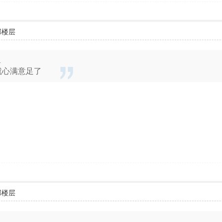
部楼层
9
我就心满意足了
部楼层