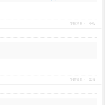
使用道具
举报
使用道具
举报