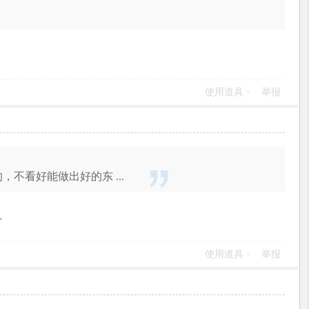
使用道具
举报
看好能做出好的东 ...
可
使用道具
举报