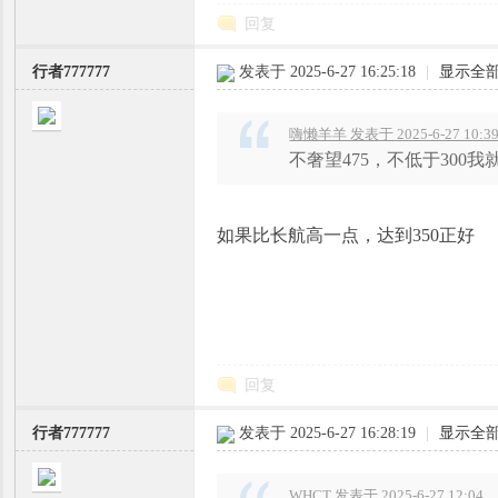
回复
行者777777
发表于 2025-6-27 16:25:18
|
显示全
嗨懒羊羊 发表于 2025-6-27 10:3
不奢望475，不低于300
如果比长航高一点，达到350正好
回复
行者777777
发表于 2025-6-27 16:28:19
|
显示全
WHCT 发表于 2025-6-27 12:04