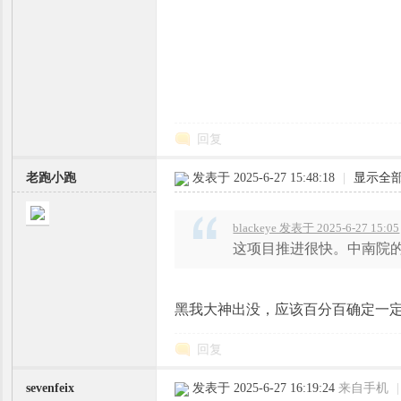
回复
迷
老跑小跑
发表于 2025-6-27 15:48:18
|
显示全
blackeye 发表于 2025-6-27 15:05
这项目推进很快。中南院
黑我大神出没，应该百分百确定一
回复
sevenfeix
发表于 2025-6-27 16:19:24
来自手机
|