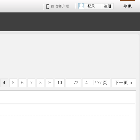
导 航
移动客户端
登录
注册
4
5
6
7
8
9
10
... 77
/ 77 页
下一页