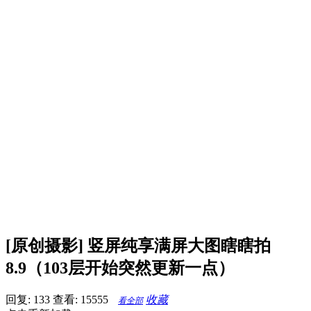
[原创摄影] 竖屏纯享满屏大图瞎瞎拍
8.9（103层开始突然更新一点）
回复: 133
查看: 15555
收藏
看全部