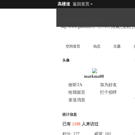
高楼迷
返回首页
markma00的个人空间
http://www.gaoloumi.cc/?1217653
[收藏]
[复制]
[
空间首页
动态
主题
头像
markma00
收听TA
加为好友
给我留言
打个招呼
发送消息
统计信息
已有
2188
人来访过
积分:
177
威望:
101