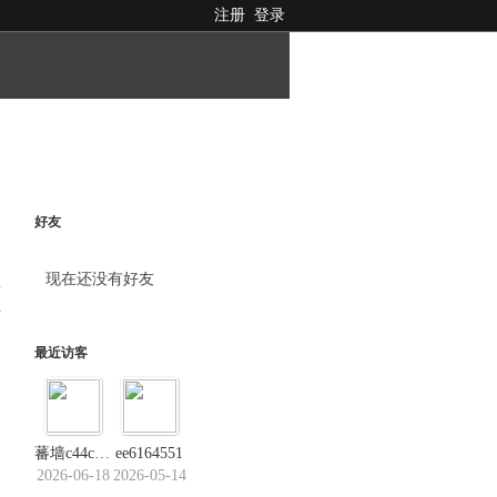
注册
登录
好友
现在还没有好友
料
最近访客
蕃墙c44c．us
ee6164551
2026-06-18
2026-05-14