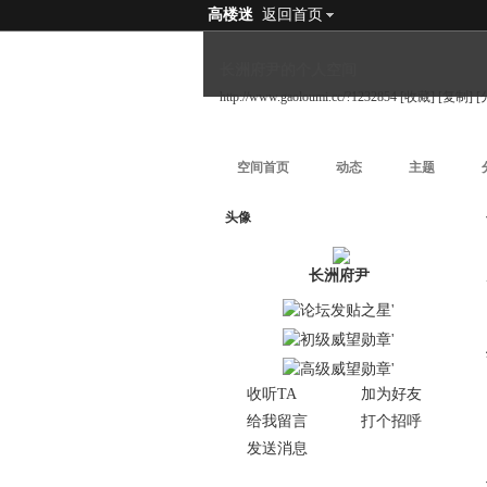
高楼迷
返回首页
长洲府尹的个人空间
http://www.gaoloumi.cc/?1232854
[收藏]
[复制]
[
空间首页
动态
主题
头像
长洲府尹
收听TA
加为好友
给我留言
打个招呼
发送消息