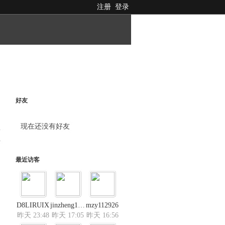
注册
登录
好友
现在还没有好友
料
最近访客
D8LIRUIX
jinzheng15888
mzy112926
昨天 23:48
昨天 17:05
昨天 16:56