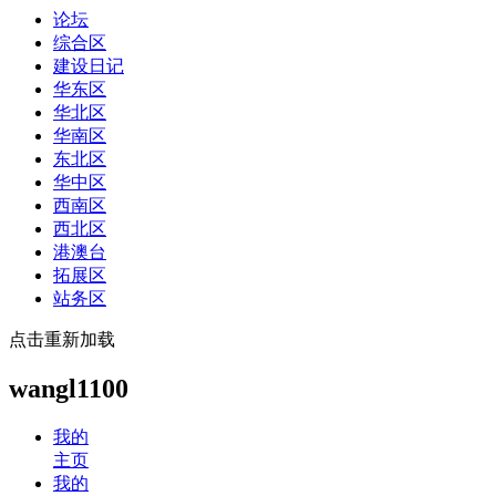
论坛
综合区
建设日记
华东区
华北区
华南区
东北区
华中区
西南区
西北区
港澳台
拓展区
站务区
点击重新加载
wangl1100
我的
主页
我的