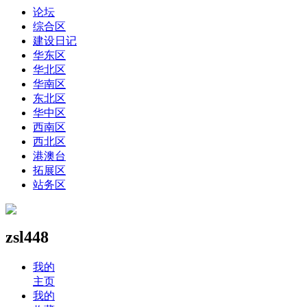
论坛
综合区
建设日记
华东区
华北区
华南区
东北区
华中区
西南区
西北区
港澳台
拓展区
站务区
zsl448
我的
主页
我的