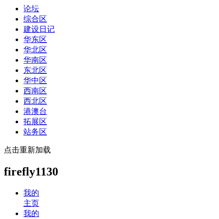
论坛
综合区
建设日记
华东区
华北区
华南区
东北区
华中区
西南区
西北区
港澳台
拓展区
站务区
点击重新加载
firefly1130
我的
主页
我的