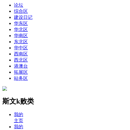
论坛
综合区
建设日记
华东区
华北区
华南区
东北区
华中区
西南区
西北区
港澳台
拓展区
站务区
斯文k败类
我的
主页
我的