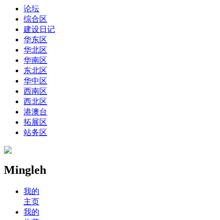
论坛
综合区
建设日记
华东区
华北区
华南区
东北区
华中区
西南区
西北区
港澳台
拓展区
站务区
Mingleh
我的
主页
我的