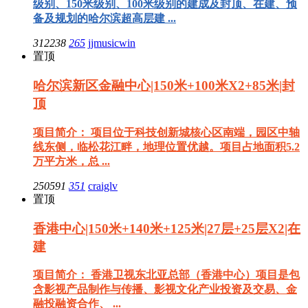
级别、150米级别、100米级别的建成及封顶、在建、预
备及规划的哈尔滨超高层建 ...
312238
265
jjmusicwin
置顶
哈尔滨新区金融中心|150米+100米X2+85米|封
顶
项目简介： 项目位于科技创新城核心区南端，园区中轴
线东侧，临松花江畔，地理位置优越。项目占地面积5.2
万平方米，总 ...
250591
351
craiglv
置顶
香港中心|150米+140米+125米|27层+25层X2|在
建
项目简介： 香港卫视东北亚总部（香港中心）项目是包
含影视产品制作与传播、影视文化产业投资及交易、金
融投融资合作、 ...