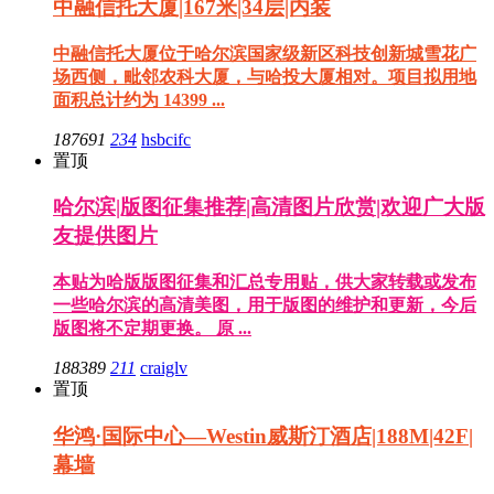
中融信托大厦|167米|34层|内装
中融信托大厦位于哈尔滨国家级新区科技创新城雪花广
场西侧，毗邻农科大厦，与哈投大厦相对。项目拟用地
面积总计约为 14399 ...
187691
234
hsbcifc
置顶
哈尔滨|版图征集推荐|高清图片欣赏|欢迎广大版
友提供图片
本贴为哈版版图征集和汇总专用贴，供大家转载或发布
一些哈尔滨的高清美图，用于版图的维护和更新，今后
版图将不定期更换。 原 ...
188389
211
craiglv
置顶
华鸿·国际中心—Westin威斯汀酒店|188M|42F|
幕墙