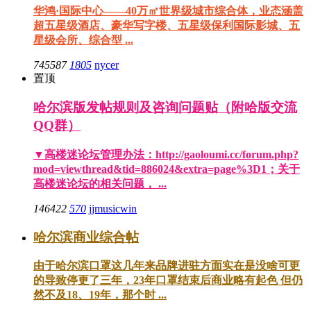
华鸿·国际中心——40万㎡世界级城市综合体，业态涵盖
超五星级酒店、豪华写字楼、五星级保利国际影城、五
星级会所、综合型 ...
745587
1805
nycer
置顶
哈尔滨版发帖规则及咨询问题贴（附哈版交流
QQ群）
▼高楼迷论坛管理办法：http://gaoloumi.cc/forum.php?
mod=viewthread&tid=886024&extra=page%3D1；关于
高楼迷论坛的相关问题， ...
146422
570
jjmusicwin
哈尔滨商业综合帖
由于哈尔滨口罩这几年来品牌进驻方面实在是没啥可更
的导致停更了三年，23年口罩结束后商业略有起色 但仍
然不及18、19年，那个时 ...