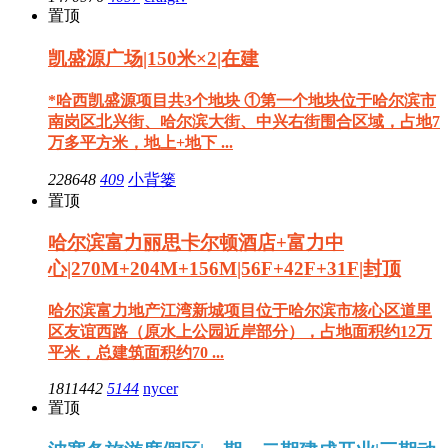
置顶
凯盛源广场|150米×2|在建
*哈西凯盛源项目共3个地块 ①第一个地块位于哈尔滨市
南岗区北兴街、哈尔滨大街、中兴右街围合区域，占地7
万多平方米，地上+地下 ...
228648
409
小背篓
置顶
哈尔滨富力丽思卡尔顿酒店+富力中
心|270M+204M+156M|56F+42F+31F|封顶
哈尔滨富力地产江湾新城项目位于哈尔滨市核心区道里
区友谊西路（原水上公园近岸部分），占地面积约12万
平米，总建筑面积约70 ...
1811442
5144
nycer
置顶