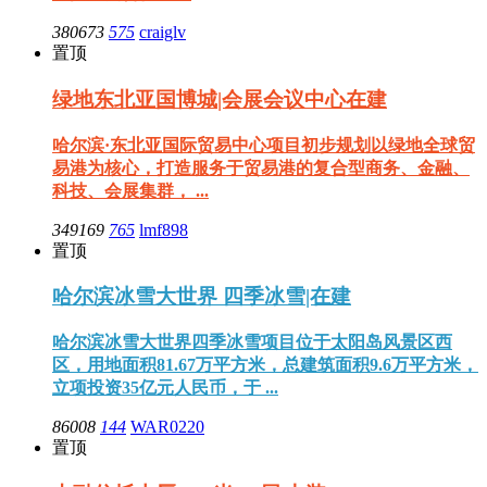
380673
575
craiglv
置顶
绿地东北亚国博城|会展会议中心在建
哈尔滨·东北亚国际贸易中心项目初步规划以绿地全球贸
易港为核心，打造服务于贸易港的复合型商务、金融、
科技、会展集群， ...
349169
765
lmf898
置顶
哈尔滨冰雪大世界 四季冰雪|在建
哈尔滨冰雪大世界四季冰雪项目位于太阳岛风景区西
区，用地面积81.67万平方米，总建筑面积9.6万平方米，
立项投资35亿元人民币，于 ...
86008
144
WAR0220
置顶