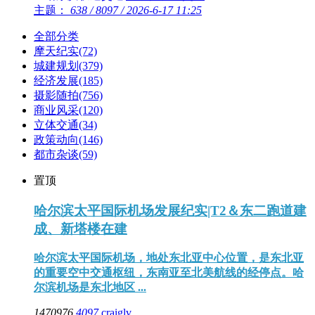
主题：
638
/
8097
/
2026-6-17 11:25
全部分类
摩天纪实
(72)
城建规划
(379)
经济发展
(185)
摄影随拍
(756)
商业风采
(120)
立体交通
(34)
政策动向
(146)
都市杂谈
(59)
置顶
哈尔滨太平国际机场发展纪实|T2＆东二跑道建
成、新塔楼在建
哈尔滨太平国际机场，地处东北亚中心位置，是东北亚
的重要空中交通枢纽，东南亚至北美航线的经停点。哈
尔滨机场是东北地区 ...
1470976
4097
craiglv