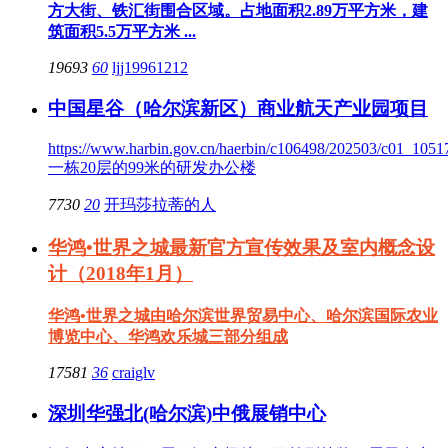
方大街、铁汇街围合区域。占地面积2.89万平方米，建
筑面积5.5万平方米 ...
19693
60
ljj19961212
中国星谷（哈尔滨新区）商业航天产业园项目
https://www.harbin.gov.cn/haerbin/c106498/202503/c01_1051
一栋20层的99米的研发办公楼
7730
20
开玛莎拉蒂的人
华鸿•世界之城最新官方宣传效果及室内概念设
计（2018年1月）
华鸿•世界之城由哈尔滨世界贸易中心、哈尔滨国际农业
博览中心、华鸿欢乐城三部分组成
17581
36
craiglv
深圳华强北(哈尔滨)中俄展销中心