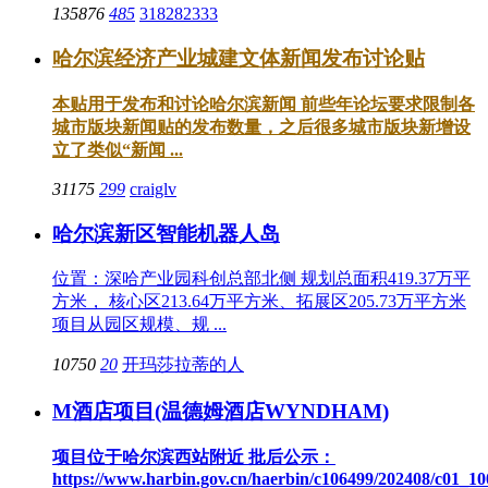
135876
485
318282333
哈尔滨经济产业城建文体新闻发布讨论贴
本贴用于发布和讨论哈尔滨新闻 前些年论坛要求限制各
城市版块新闻贴的发布数量，之后很多城市版块新增设
立了类似“新闻 ...
31175
299
craiglv
哈尔滨新区智能机器人岛
位置：深哈产业园科创总部北侧 规划总面积419.37万平
方米， 核心区213.64万平方米、拓展区205.73万平方米
项目从园区规模、规 ...
10750
20
开玛莎拉蒂的人
M酒店项目(温德姆酒店WYNDHAM)
项目位于哈尔滨西站附近 批后公示：
https://www.harbin.gov.cn/haerbin/c106499/202408/c01_10