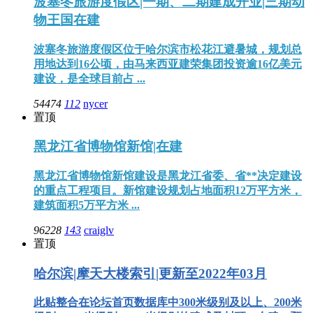
波塞冬旅游度假区|一期、二期建成开业|三期动
物王国在建
波塞冬旅游度假区位于哈尔滨市松花江避暑城，规划总
用地达到16公顷，由马来西亚建荣集团投资逾16亿美元
建设，是全球目前占 ...
54474
112
nycer
置顶
黑龙江省博物馆新馆|在建
黑龙江省博物馆新馆建设是黑龙江省委、省**决定建设
的重点工程项目。新馆建设规划占地面积12万平方米，
建筑面积5万平方米 ...
96228
143
craiglv
置顶
哈尔滨|摩天大楼索引|更新至2022年03月
此贴整合在论坛首页数据库中300米级别及以上、200米