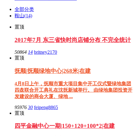
全部分类
鞍山
(14)
置顶
2017年7月 东三省快时尚店铺分布 不完全统计
50864
14
britney2170
置顶
抚顺|抚顺绿地中心|268米|在建
4月8日上午，抚顺市重大项目集中开工仪式暨绿地集团
四盘联合开工典礼在沈抚新城举行。 由绿地集团投资开
发建设的商会大厦、绿地 ...
95976
30
feipeng8865
置顶
四平金融中心一期|150+120+100*2|在建