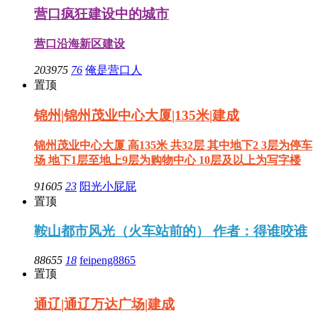
营口疯狂建设中的城市
营口沿海新区建设
203975
76
俺是营口人
置顶
锦州|锦州茂业中心大厦|135米|建成
锦州茂业中心大厦 高135米 共32层 其中地下2 3层为停车
场 地下1层至地上9层为购物中心 10层及以上为写字楼
91605
23
阳光小屁屁
置顶
鞍山都市风光（火车站前的） 作者：得谁咬谁
88655
18
feipeng8865
置顶
通辽|通辽万达广场|建成