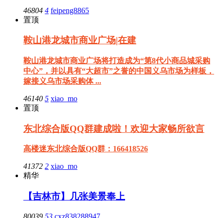
46804
4
feipeng8865
置顶
鞍山港龙城市商业广场|在建
鞍山港龙城市商业广场将打造成为“第8代小商品城采购
中心”，并以具有“大超市”之誉的中国义乌市场为样板，
嫁接义乌市场采购体 ...
46140
5
xiao_mo
置顶
东北综合版QQ群建成啦！欢迎大家畅所欲言
高楼迷东北综合版QQ群：166418526
41372
2
xiao_mo
精华
【吉林市】几张美景奉上
80039
53
cxz838288947