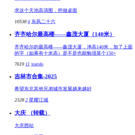
求这个天池高清图，想做桌面
10538
6
东风二十六
齐齐哈尔最高楼——鑫茂大厦（140米）
齐齐哈尔的最高楼——鑫茂大厦，净高140米，加了上面
的字（如果有十米高）是不是也能勉强算个150+
7619
11
xueslo
吉林市合集-2025
希望东北其他兄弟城市发展越来越好
2328
2
星耀江城
大庆 （转载）
大庆西站