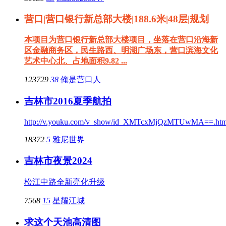
营口|营口银行新总部大楼|188.6米|48层|规划
本项目为营口银行新总部大楼项目，坐落在营口沿海新
区金融商务区，民生路西、明湖广场东，营口滨海文化
艺术中心北、占地面积9.82 ...
123729
38
俺是营口人
吉林市2016夏季航拍
http://v.youku.com/v_show/id_XMTcxMjQzMTUwMA==.htm
18372
5
雅尼世界
吉林市夜景2024
松江中路全新亮化升级
7568
15
星耀江城
求这个天池高清图