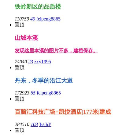
铁岭新区的品质楼
110759
40
feipeng8865
置顶
山城本溪
发现这里本溪的图片不多，建档保存。
74040
23
zxy1995
置顶
丹东，冬季的沿江大道
172923
65
feipeng8865
置顶
百脑汇科技广场+凯悦酒店|177米|建成
284510
103
ЪaЪУ
置顶