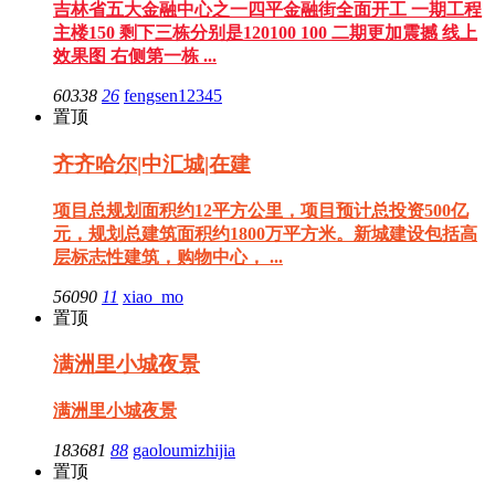
吉林省五大金融中心之一四平金融街全面开工 一期工程
主楼150 剩下三栋分别是120100 100 二期更加震撼 线上
效果图 右侧第一栋 ...
60338
26
fengsen12345
置顶
齐齐哈尔|中汇城|在建
项目总规划面积约12平方公里，项目预计总投资500亿
元，规划总建筑面积约1800万平方米。新城建设包括高
层标志性建筑，购物中心， ...
56090
11
xiao_mo
置顶
满洲里小城夜景
满洲里小城夜景
183681
88
gaoloumizhijia
置顶