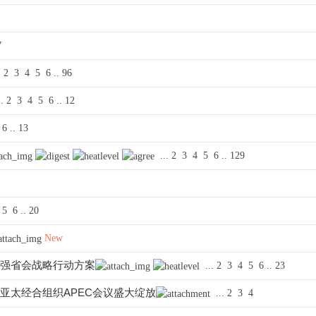
7
.
2
3
4
5
6
..
96
..
2
3
4
5
6
..
12
6
..
13
...
2
3
4
5
6
..
129
5
6
..
20
New
实强省会战略行动方案
...
2
3
4
5
6
..
23
年亚太经合组织APEC会议盛大绽放
...
2
3
4