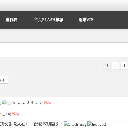
排行榜
主页FLASH推荐
捐赠VIP
1
2
3
帖子
...
2
3
4
5
6
New
New
房封顶设备搬入在即，配套深圳巨头！