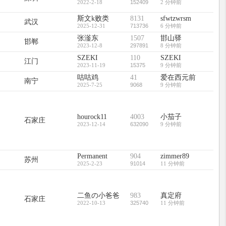
2022-2-18
152409
2 分钟前
斯文k败类
8131
sfwtzwrsm
武汉
2025-12-31
713736
6 分钟前
张滏东
1507
邯山驿
邯郸
2023-12-8
297891
8 分钟前
SZEKI
110
SZEKI
江门
2023-11-19
15375
9 分钟前
咕咕鸡
41
爱在西元前
南宁
2025-7-25
9068
9 分钟前
hourock11
4003
小茄子
石家庄
2023-12-14
632090
9 分钟前
Permanent
904
zimmer89
苏州
2025-2-23
91014
11 分钟前
二鱼の小爸爸
983
真定府
石家庄
2022-10-13
325740
11 分钟前