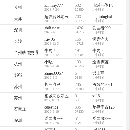
Kimmy777
582
市域一体化
苏州
2026-7-24
19880
1 小时前
超强台风彩云
703
lightninghxl
天津
2026-1-2
30775
1 小时前
shilisansz
1426
爱国者999
深圳
2026-1-5
91615
1 小时前
rqw96
165
洞庭渔夫
长沙
2024-12-3
49715
1 小时前
牛肉面
191
牛肉面
兰州轨道交通
2025-8-12
10604
1 小时前
小嗯
1931
逸雪霁蓝
杭州
2023-11-6
437569
1 小时前
shine39967
6
邯山驿
邯郸
2023-9-3
6990
1 小时前
长洲府尹
285
勇敢的2021
苏州
2026-1-27
24783
1 小时前
相城高铁新区
9
sd13
苏州
昨天 18:31
558
1 小时前
celestica
335
梦寻千古123
石家庄
2023-9-18
87136
2 小时前
爱国者999
51
爱国者999
深圳
2025-9-28
11211
2 小时前
湘下人
9
yzl1988