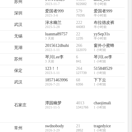
苏州
2023-11-7
922682
半小时前
爱国者999
579
爱国者999
深圳
2025-3-6
79295
半小时前
渌水幽兰
222
布拉德皮裤
武汉
2025-5-28
44083
半小时前
luanma89757
22
yySep31s
无锡
3 天前
1235
半小时前
2015612dhuhi
266
窗外小蜜蜂
芜湖
2022-1-11
112070
1 小时前
琴川Lee李
6
琴川Lee李
苏州
3 天前
841
1 小时前
123！！
264
515848529
保定
2023-1-11
127739
1 小时前
18571463996
68
下下云
武汉
2026-7-21
6356
1 小时前
潭园幽梦
4013
chaojimali
石家庄
2021-11-5
1341766
1 小时前
swdnobody
21
tragedyice
常州
2026-3-29
2852
1 小时前