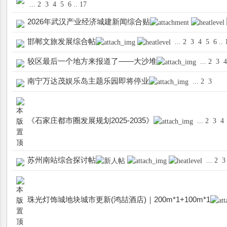
...
2
3
4
5
6
..
17
2026年武汉产业经济城建新闻综合贴
邯郸文旅发展综合帖
...
2
3
4
5
6
..
较区最后一个地方来报道了——大沙堆
...
2
3
南宁万达茂娱乐岛主题乐园即将停业
...
2
3
迷
《石家庄都市圈发展规划2025-2035》
...
2
3
4
苏州南站综合探讨帖
...
2
3
珠光灯饰城地块城市更新(鸿喆酒店)｜200m*1+100m*1