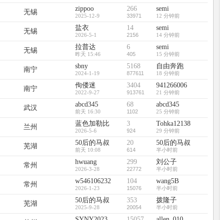
zippoo
266
semi
无锡
2025-12-9
33971
12 分钟前
盐衣
14
semi
无锡
2026-5-1
2156
14 分钟前
拉普达
6
semi
无锡
昨天 15:46
405
15 分钟前
sbny
5168
自由奔跑
南宁
2024-1-19
877611
18 分钟前
佝偻迷
3404
941266006
南宁
2022-9-27
913761
21 分钟前
abcd345
68
abcd345
武汉
前天 16:30
1102
25 分钟前
蓝色加勒比
3
Tohka12138
兰州
2026-5-6
924
29 分钟前
50后的马叔
20
50后的马叔
芜湖
前天 10:08
614
半小时前
hwuang
299
刘公子
常州
2026-3-28
22772
半小时前
w546106232
104
wang5B
常州
2026-1-23
15076
半小时前
50后的马叔
353
拨隆子
芜湖
2025-9-28
20054
半小时前
SYNY2023
15057
allen_010