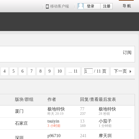
导 航
移动客户端
登录
注册
订阅
4
5
6
7
8
9
10
... 11
/ 11 页
下一页
版块/群组
作者
回复/查看
最后发表
极地特快
77
极地特快
厦门
昨天 20:19
237
28 秒前
tsuiyin
13
小茄子
石家庄
3 小时前
169
1 分钟前
p96710
241
摩天圳
深圳