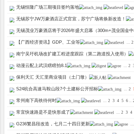
无锡恒隆广场三期项目签约落地
无锡苏宁JW万豪酒店正式官宣，苏宁广场将焕新改造！
无锡茂业万豪酒店将于2026年盛大启幕（300m+茂业国金
【广西经济资讯】GDP、工业等
...
2
南宁吴圩机场改扩建工程进度跟踪（第二跑道投入使用）
动漫云配上武汉瞎瞎拍8.1
...
2
保利天汇 天汇里商业项目（土门墩）
S24杭合高速马鞍山段7个土建标公开招标
...
2
常州南下高铁待何时
...
2
3
4
5
6
..
常宜快速路是不是快形成了
...
2
3
4
G236繁昌段改造，七月二十四日更新
..