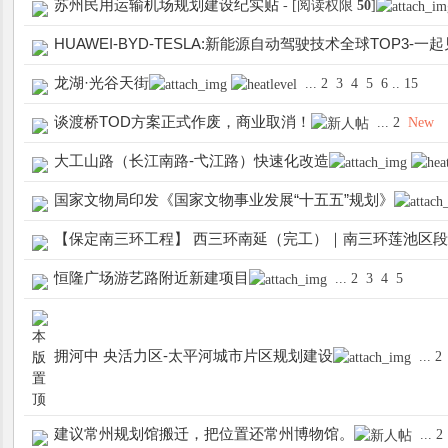
苏州民用运输机场规划建设纪实贴
- [阅读权限
50
]
HUAWEI-BYD-TESLA:新能源自动驾驶技术全球TOP3-
龙湖·光谷天街
...
2
3
4
5
6
..
15
谈渡桥TOD方案正式作废，商业取消！
...
2
New
大工山路（长江南路-弋江路）快速化改造
国家文物局印发《国家文物事业发展“十五五”规划》
【保定南三环工程】 西三环南延（完工）｜南三环莲池区段
恒隆广场游艺路附近新建项目
...
2
3
4
5
拥河中 央活力区-太平河城市片区规划建设
...
2
建议常州规划馆搬迁，把位置还常州博物馆。
...
2