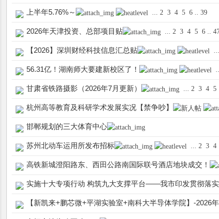
上半年5.76%～
...
2
3
4
5
6
..
39
2026年天津投资、总部项目贴
...
2
3
4
5
6
..
4
【2026】深圳财经科技信息汇总贴
..
56.31亿！湖南师大要建新校区了！
.
甘肃省铁路摄影（2026年7月更新）
...
2
3
4
5
杭州高等教育及科研学术发展实况【禁争吵】
邯郸规划的三大体育中心
苏州北动车运用所发布招标
...
2
3
4
高铁新城澄阳路东、西田公路南国际联号酒店地块成交！
实施十大专项行动 构筑九大支撑平台——我市印发贯彻落
【新凯来+鹏芯微+平湖实验室+南科大半导体学院】-2026