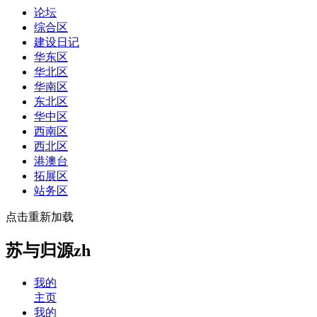
论坛
综合区
建设日记
华东区
华北区
华南区
东北区
华中区
西南区
西北区
港澳台
拓展区
站务区
点击重新加载
苏与归源zh
我的
主页
我的