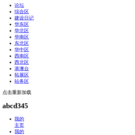
论坛
综合区
建设日记
华东区
华北区
华南区
东北区
华中区
西南区
西北区
港澳台
拓展区
站务区
点击重新加载
abcd345
我的
主页
我的