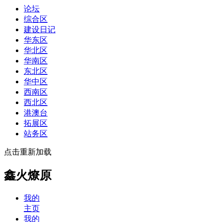
论坛
综合区
建设日记
华东区
华北区
华南区
东北区
华中区
西南区
西北区
港澳台
拓展区
站务区
点击重新加载
鑫火燎原
我的
主页
我的