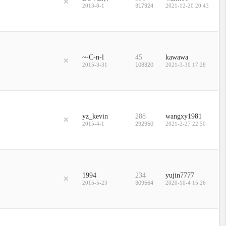
2013-8-1
317924
2021-12-20 20:43
~-C-n-l
45
kawawa
2015-3-31
108320
2021-3-30 17:28
yz_kevin
288
wangxy1981
2015-4-1
292950
2021-2-27 22:50
1994
234
yujin7777
2015-5-23
309564
2020-10-4 15:26