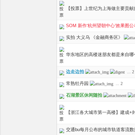
【投票】上世纪为上海做主要贡献
SOM 新作‘杭州望朝中心’效果图
实拍 大义乌 《金融商务区》
华东地区的高楼迷朋友都是来自哪
边走边拍
...
2
常熟牡丹园
...
2
石湖景区休闲随拍
【浙江各大城市第一高楼】建成+封
交通bu每月公布的城市轨道客流