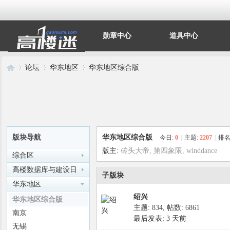
勋章中心
道具中心
论坛
华东地区
华东地区综合版
高
»
›
›
版块导航
华东地区综合版
今日:
0
|
主题:
2207
|
排名
版主:
砖头大帝
,
第四象限
,
winddance
综合区
高楼数据库与建设日
子版块
记
华东地区
绍兴
华东地区综合版
主题: 834
,
帖数: 6861
南京
楼
最后发表:
3 天前
无锡