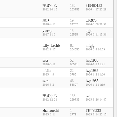
宁波小乙
182
819460133
2012-10-13
283757
2026-4-17 23:29
瑞沃
19
tal6975
2018-4-11
24752
2026-3-30 20:51
ywcxp
13
qgjc
2017-11-3
25525
2026-3-11 15:36
Lily_Leehb
82
mfgjg
2012-9-17
204055
2026-2-4 16:59
szcs
52
lwp1985
2016-5-19
68541
2026-1-2 11:21
mblin
22
lwp1985
2025-4-9
3786
2026-1-2 11:20
szcs
46
lwp1985
2016-5-2
55897
2026-1-2 11:19
宁波小乙
138
szrs
2012-12-21
299733
2025-8-26 14:47
zhanxueshi
1
T时间333
2025-8-11
1779
2025-8-14 22:15