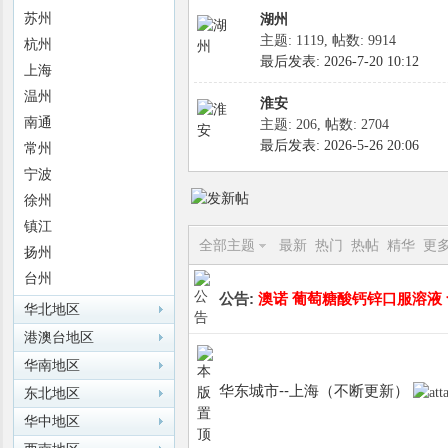
苏州
湖州
主题: 1119
,
帖数: 9914
杭州
最后发表: 2026-7-20 10:12
上海
温州
淮安
南通
主题: 206
,
帖数: 2704
最后发表: 2026-5-26 20:06
常州
迷
宁波
徐州
镇江
全部主题
最新
热门
热帖
精华
更
扬州
台州
公告:
澳诺 葡萄糖酸钙锌口服溶液 含赠 
华北地区
港澳台地区
华南地区
华东城市--上海（不断更新）
东北地区
华中地区