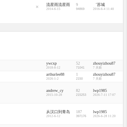
流星雨流星雨
9
゛苏城
2014-6-15
94869
2016-6-4 11:40
ywcxp
52
zhouyizhou87
2018-8-12
71041
7 天前
arthurlee88
1
zhouyizhou87
2026-1-2
2150
7 天前
andrew_cy
82
lwp1985
2015-10-28
215253
2026-7-11 17:07
从汉口到青岛
187
lwp1985
2012-6-12
397176
2026-6-28 11:20