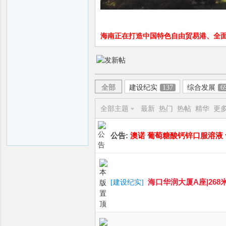
海南正在打造中国特色自由贸易港、全
全部
建设纪实
137
综合发展
6
全部主题
最新
热门
热帖
精华
更
公告:
澳诺 葡萄糖酸钙锌口服溶液 含赠 
海口华润大厦A座|268米|
[
建设纪实
]