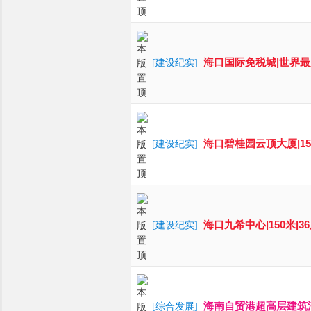
海口国际免税城|世界
[
建设纪实
]
海口碧桂园云顶大厦|150.
[
建设纪实
]
海口九希中心|150米|36层
[
建设纪实
]
海南自贸港超高层建筑汇
[
综合发展
]