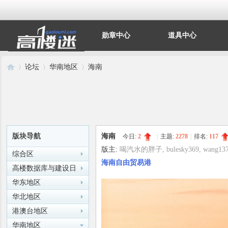
勋章中心
道具中心
论坛
华南地区
海南
高
»
›
›
版块导航
海南
今日:
2
|
主题:
2278
|
排名:
117
版主:
喝汽水的胖子
,
bulesky369
,
wang13
综合区
海南自由贸易港
高楼数据库与建设日
记
华东地区
华北地区
港澳台地区
楼
华南地区