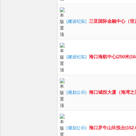
三亚国际金融中心（世茂）|
[
建设纪实
]
海口海航中心|250米|164米
[
建设纪实
]
海口城投大厦（海湾之门）|1
[
规划公示
]
海口罗牛山玖悦台|152.6米
[
规划公示
]