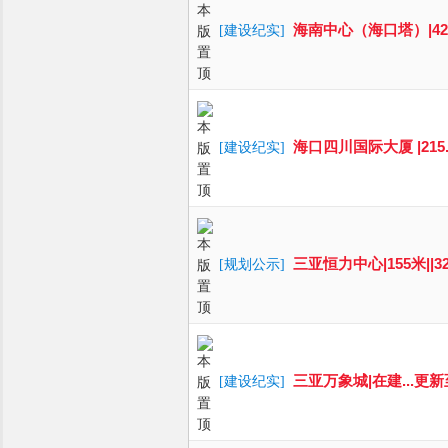
海南中心（海口塔）|428.3
[
建设纪实
]
海口四川国际大厦 |215.2
[
建设纪实
]
三亚恒力中心|155米||3
[
规划公示
]
三亚万象城|在建...更新至2
[
建设纪实
]