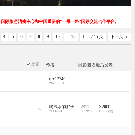
国际旅游消费中心和中国重要的“一带一路”国际交流合作平台。
4
5
6
7
8
9
10
... 15
/ 15 页
下一页
新窗
作者
回复/查看
最后发表
qrx12340
2026-7-21
喝汽水的胖子
2871
X2000
2014-8-4
953929
13 小时前