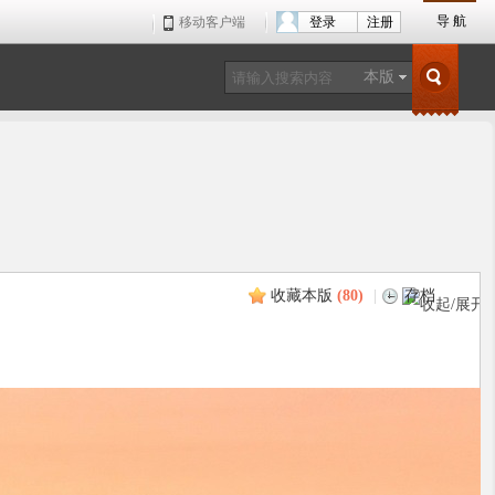
导 航
移动客户端
登录
注册
本版
收藏本版
(
80
)
|
存档