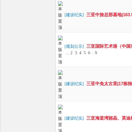
三亚中旅总部基地|163.9米
[
建设纪实
]
三亚国际艺术港（中国
[
规划公示
]
...
2
3
4
5
6
..
9
三亚中免太古里|17栋独栋
[
建设纪实
]
三亚海棠湾丽晶、英迪格酒店|
[
建设纪实
]