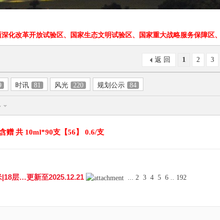
面深化改革开放试验区、国家生态文明试验区、国家重大战略服务保障区、
返 回
1
2
3
9
时讯
81
风光
220
规划公示
84
多
共 10ml*90支【56】 0.6/支
18层…更新至2025.12.21
...
2
3
4
5
6
..
192