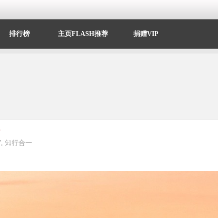
排行榜
主页FLASH推荐
捐赠VIP
7
,
知行合一