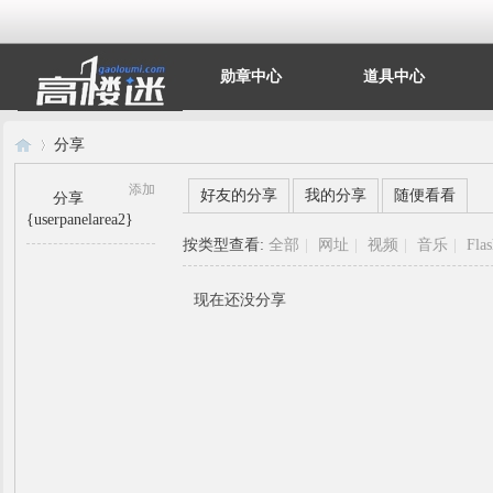
勋章中心
道具中心
分享
添加
好友的分享
我的分享
随便看看
分享
{userpanelarea2}
高
›
按类型查看:
全部
|
网址
|
视频
|
音乐
|
Fla
现在还没分享
楼