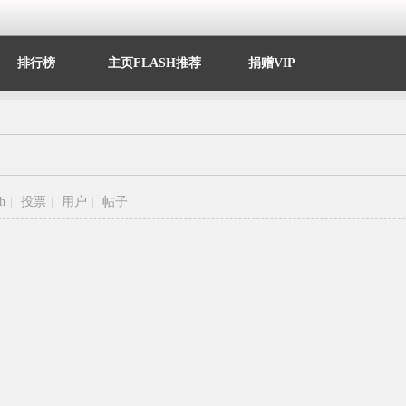
排行榜
主页FLASH推荐
捐赠VIP
sh
|
投票
|
用户
|
帖子