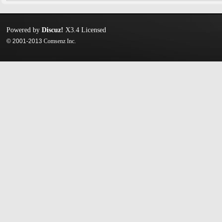
Powered by
Discuz!
X3.4
Licensed
© 2001-2013
Comsenz Inc.
迷