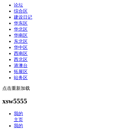
论坛
综合区
建设日记
华东区
华北区
华南区
东北区
华中区
西南区
西北区
港澳台
拓展区
站务区
点击重新加载
xsw5555
我的
主页
我的